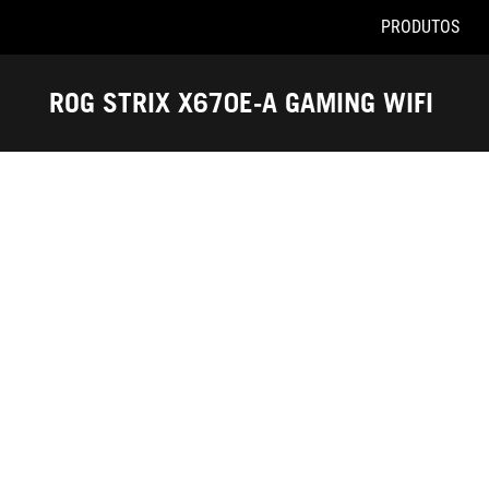
PRODUTOS
Accessibility links
Pular para o conteúdo
Acessibilidade
Saltar para o Menu
ASUS Footer
ROG STRIX X670E-A GAMING WIFI
-
Prêmios