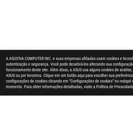
A ASUSTek COMPUTER INC. e suas empresas afiliadas usam cookies e tecnologi
autenticação e segurança. Você pode desativá-los alterando sua configuraçã
funcionamento deste site. Além disso, a ASUS usa alguns cookies de análise
ASUS ou por terceiros. Clique em um botão aqui para escolher sua preferênci
configurações de cookies clicando em "Configurações de cookies" no rodapé 
momento. Para obter informações detalhadas, visite a Política de Privacida
ASUS
Footer
>
GAMING PLACAS-MÃE
>
PLACAS-MÃE FILTER
>
R