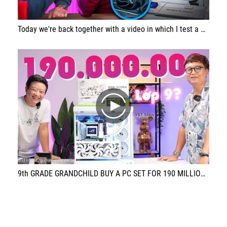
Today we're back together with a video in which I test a €4,000 Gamer PC equipped with a 7800x3D and an RX 7900 XTX!
play
9th GRADE GRANDCHILD BUY A PC SET FOR 190 MILLION AT TTGSHOP!!! I'M SO "SUFFERED" WITH MY DAD!!!