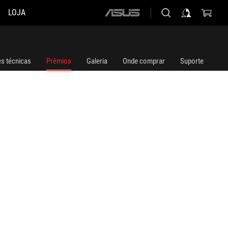
LOJA
ASUS
home
logo
es técnicas
Prêmios
Galeria
Onde comprar
Suporte