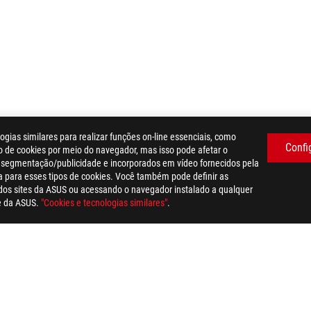
as similares para realizar funções on-line essenciais, como
Confi
o de cookies por meio do navegador, mas isso pode afetar o
, segmentação/publicidade e incorporados em vídeo fornecidos pela
a para esses tipos de cookies. Você também pode definir as
dos sites da ASUS ou acessando o navegador instalado a qualquer
de da ASUS.
"Cookies e tecnologias similares"
.
OG STRIX X670E-A GAMING WIFI
AWARD