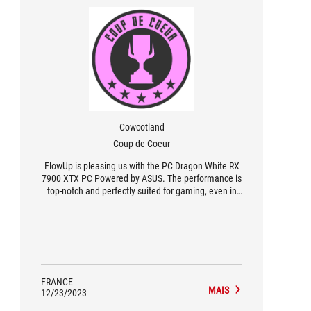
Cowcotland
Coup de Coeur
FlowUp is pleasing us with the PC Dragon White RX
7900 XTX PC Powered by ASUS. The performance is
top-notch and perfectly suited for gaming, even in
4K UHD with the most demanding titles of the
moment! All this without noise, without overheating
and with a totally incredible look.
FRANCE
MAIS
12/23/2023