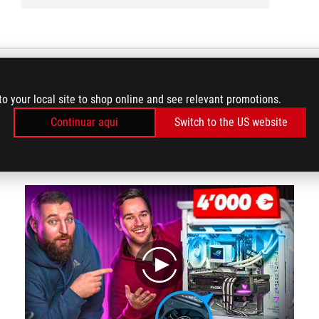
to your local site to shop online and see relevant promotions.
AVALIAÇÃO DE VÍDEOS
Continuar aqui
Switch to the US website
(6)
play