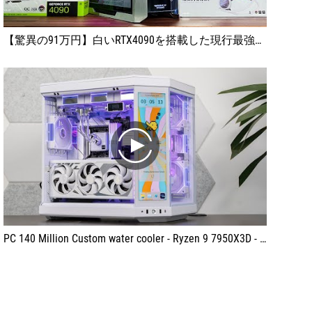
【驚異の91万円】白いRTX4090を搭載した現行最強のゲーミングPCを組んでみました。
play
PC 140 Million Custom water cooler - Ryzen 9 7950X3D - RTX 4090 - 128Gb Ram DDR5. Hyte Y70 Build