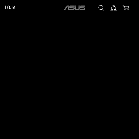
LOJA
ASUS
home
logo