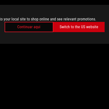
to your local site to shop online and see relevant promotions.
Continuar aqui
Switch to the US website