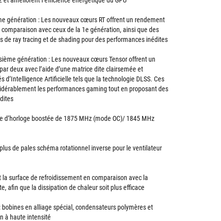
2 et améliorent l’efficience énergétique du GPU
e génération : Les nouveaux cœurs RT offrent un rendement
n comparaison avec ceux de la 1e génération, ainsi que des
s de ray tracing et de shading pour des performances inédites
sième génération : Les nouveaux cœurs Tensor offrent un
par deux avec l’aide d’une matrice dite clairsemée et
 d’Intelligence Artificielle tels que la technologie DLSS. Ces
idérablement les performances gaming tout en proposant des
dites
nce d’horloge boostée de 1875 MHz (mode OC)/ 1845 MHz
 plus de pales schéma rotationnel inverse pour le ventilateur
dit la surface de refroidissement en comparaison avec la
, afin que la dissipation de chaleur soit plus efficace
 : bobines en alliage spécial, condensateurs polymères et
n à haute intensité