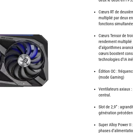
deux le débit en FP3
Cœurs RT de deuxièm
multiplié par deux e
fonctions simultanée
Cœurs Tensor de troi
rendement multiplié 
d’algorithmes avancés
cœurs boostent cons
technologies d’IA iné
Édition OC : fréque
(mode Gaming)
Ventilateurs axiaux :
central.
Slot de 2,9’’ : agran
génération précédente
Super Alloy Power II
phases d’alimentatio