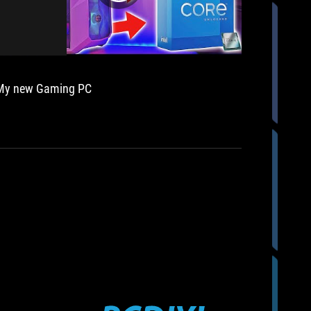
My new Gaming PC
Top 4 VG
// Duy V