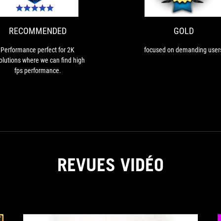
for
2K
resolutions
RECOMMENDED
GOLD
where
we
Performance perfect for 2K
focused on demanding user
can
olutions where we can find high
find
fps performance.
high
fps
performance.
REVUES VIDÉO