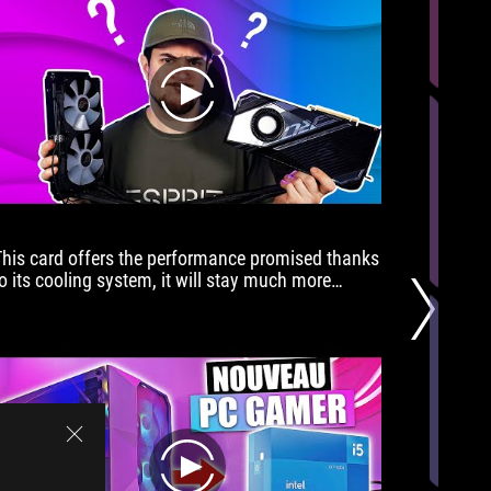
play
This card offers the performance promised thanks
265 yan
to its cooling system, it will stay much more
ASUS RO
cooler than founders edition, and deliver better
oost, plus it's fun to play with the overclocking
features.
play