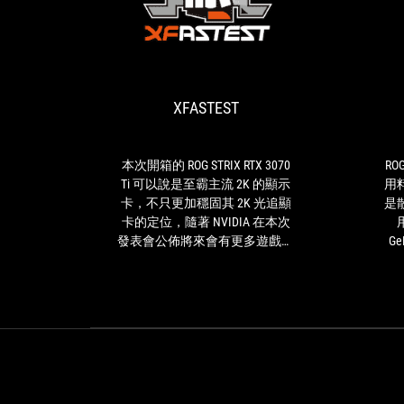
XFASTEST
本
次
開
箱
XFASTEST
的
ROG
STRIX
RTX
本次開箱的 ROG STRIX RTX 3070
ROG
3070
Ti 可以說是至霸主流 2K 的顯示
用
Ti
卡，不只更加穩固其 2K 光追顯
是
可
卡的定位，隨著 NVIDIA 在本次
以
發表會公佈將來會有更多遊戲支
Ge
說
持 DLSS 技術，我們可以預期
是
（不開光線追蹤）的情況下，這
至
張顯卡也能用相對便宜的價格，
霸
讓玩家淺嚐 4K 遊戲的高畫質流
主
暢體驗。 相比 TUF RTX 30 系
流
列，與身材較為精煉的 ROG
2K
STRIX RTX 3060 等 30 公分顯卡，
的
這張 ROG STRIX 有著不愧旗艦之