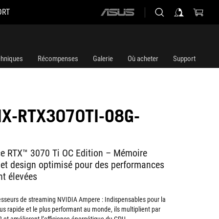
ORT
ASUS
home
logo
chniques
Récompenses
Galerie
Où acheter
Support
IX-RTX3070TI-O8G-
ce RTX™ 3070 Ti OC Edition – Mémoire
et design optimisé pour des performances
nt élevées
sseurs de streaming NVIDIA Ampere : Indispensables pour la
us rapide et le plus performant au monde, ils multiplient par