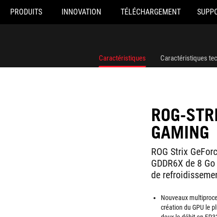
PRODUITS
INNOVATION
TÉLÉCHARGEMENT
SUPP
Caractéristiques
Caractéristiques te
ROG-STR
GAMING
ROG Strix GeFor
GDDR6X de 8 Go 
de refroidisseme
Nouveaux multiproce
création du GPU le pl