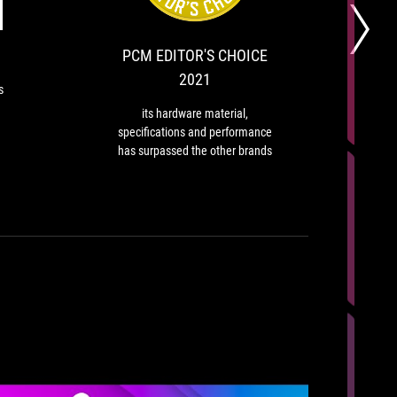
demanding
material,
CHOICE
users
specifications
2021
and
PCM EDITOR'S CHOICE
performance
2021
has
s
surpassed
its hardware material,
Abl
the
specifications and performance
other
has surpassed the other brands
brands