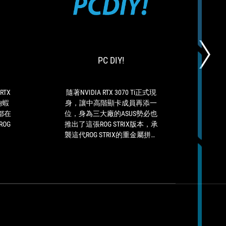
BENCHLIFE
PC
總
隨
DIY!
和
著
來
NVIDIA
說，
RTX
PC DIY!
ROG
3070
Strix
Ti
GeForce
正
RTX
式
RTX
隨著NVIDIA RTX 3070 Ti正式現
Im
3070
現
計夠蝦
身，讓中高階顯卡成員再添一
Ti
身，
都在
位，身為三大廠的ASUS勢必也
OC
讓
OG
推出了這張ROG STRIX版本，承
Edition
中
襲這代ROG STRIX的重金屬拼接
外
高
風格，內部藉由實在用料、強大
觀
階
散熱以及8 Pinx3的穩定供電下，
設
顯
要拿來超頻都完全不是問題，即
計
卡
便是原廠設定都已經比公板卡的
夠
成
效能還來的優秀，基本上用2K
蝦
員
光追來遊玩各3A大作完全游刃
趴，
再
有餘，對於本身就已經鎖定RTX
散
添
3070 Ti定位的玩家們來說，在