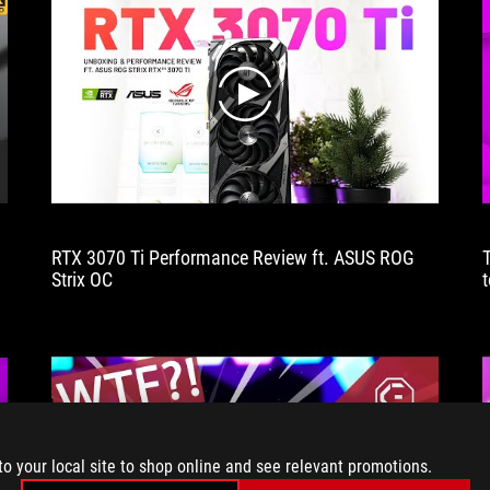
play
RTX 3070 Ti Performance Review ft. ASUS ROG
Strix OC
b
to your local site to shop online and see relevant promotions.
play