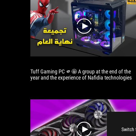
play
Tuff Gaming PC 🫵🤩 A group at the end of the
year and the experience of Nafidia technologies
Switch 
play