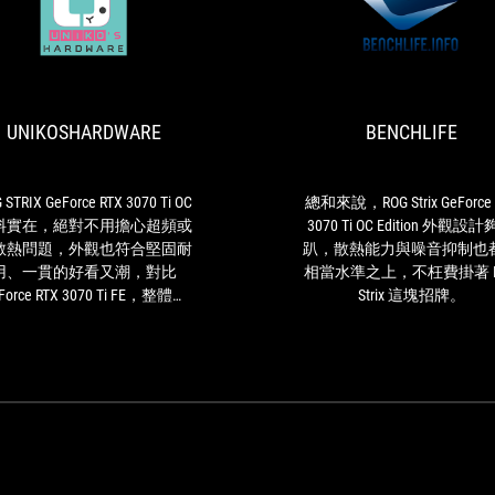
UNIKOSHARDWARE
ROG
STRIX
GeForce
RTX
UNIKOSHARDWARE
BENCHLIFE
3070
Ti
OC
用
 STRIX GeForce RTX 3070 Ti OC
總和來說，ROG Strix GeForce 
料
料實在，絕對不用擔心超頻或
3070 Ti OC Edition 外觀設
實
散熱問題，外觀也符合堅固耐
趴，散熱能力與噪音抑制也
在，
用、一貫的好看又潮，對比
相當水準之上，不枉費掛著 R
絕
Force RTX 3070 Ti FE，整體效
Strix 這塊招牌。
對
能提升許多。
不
用
擔
心
超
頻
或