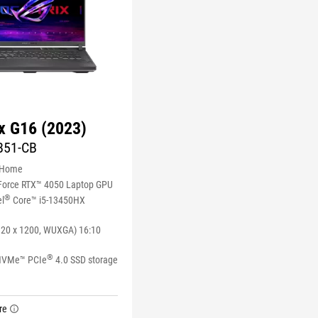
x G16 (2023)
B51-CB
 Home
orce RTX™ 4050 Laptop GPU
®
el
Core™ i5-13450HX
920 x 1200, WUXGA) 16:10
®
NVMe™ PCIe
4.0 SSD storage
re
tooltip