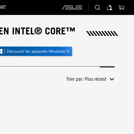
ORT
ASUS
home
logo
GEN INTEL® CORE™
Trier par:
Plus récent