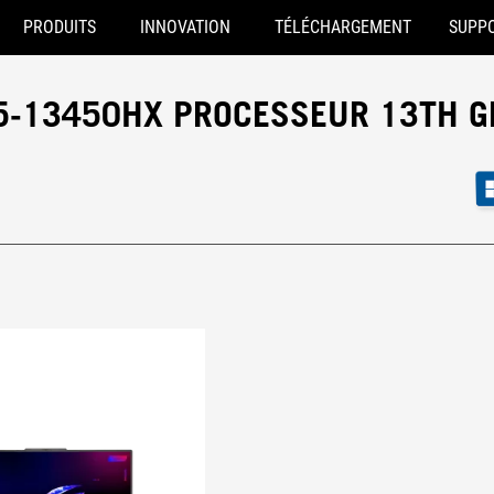
PRODUITS
INNOVATION
TÉLÉCHARGEMENT
SUPP
I5-13450HX PROCESSEUR 13TH 
S
el® Core™ i5-13450HX