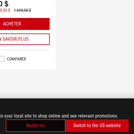
0 $
0,00 $
1 699,00 $
ACHETER
N SAVOIR PLUS
COMPARER
to your local site to shop online and see relevant promotions.
Rester ici
Switch to the US website