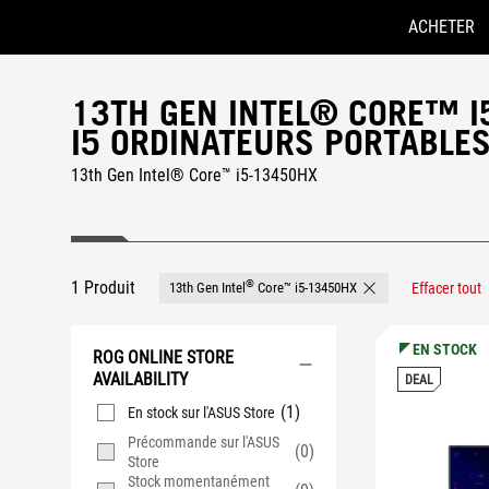
ACHETER
Accessibility links
Skip to content
Aide à l'accessibilité
Skip to Menu
ASUS Footer
13TH GEN INTEL® CORE™ 
I5 ORDINATEURS PORTABLE
13th Gen Intel® Core™ i5-13450HX
1 Produit
®
13th Gen Intel
Core™ i5-13450HX
Effacer tout
Remove 13th Gen Int
EN STOCK
ROG ONLINE STORE
AVAILABILITY
DEAL
(1)
En stock sur l'ASUS Store
Précommande sur l'ASUS
(0)
Store
Stock momentanément