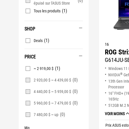
(0)
épuisé sur l'ASUS Store
(1)
Tous les produits
SHOP
(1)
Deals
16
ROG Stri
PRICE
G614JU-S
(1)
~ 2 919,00 $
Windows 11
®
NVIDIA
GeF
(0)
2 920,00 $ ~ 4 439,00 $
13th Gen Int
Processor
(0)
4 440,00 $ ~ 5 959,00 $
16" FHD+ (1
165Hz
(0)
5 960,00 $ ~ 7 479,00 $
512GB M.2 
VOIR MOINS
(0)
7 480,00 $ ~ up
Prix ASUS esto
Min