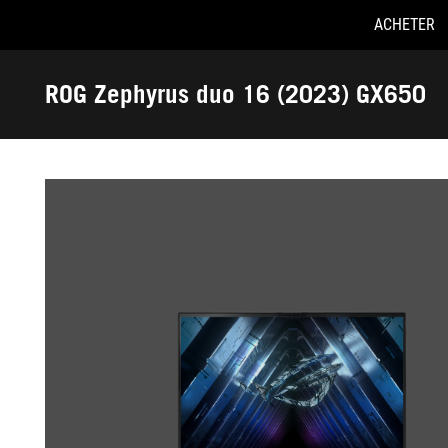
ACHETER
Accessibility links
Skip to content
Aide à l'accessibilité
Skip to Menu
ASUS Footer
ROG Zephyrus duo 16 (2023) GX650
-
Galerie