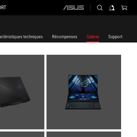
ORT
ASUS
home
logo
actéristiques techniques
Récompenses
Galerie
Support