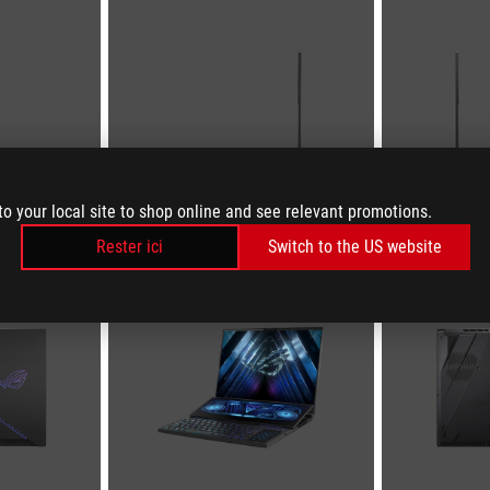
to your local site to shop online and see relevant promotions.
Rester ici
Switch to the US website