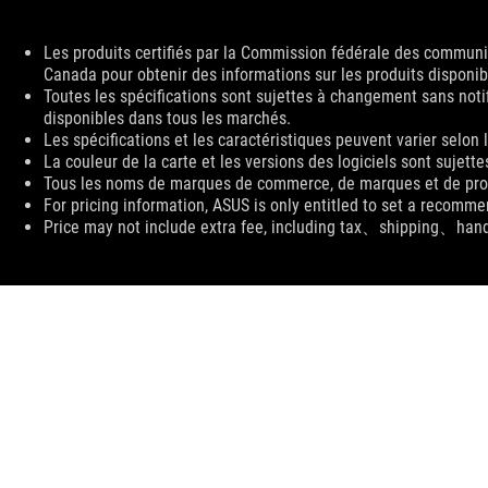
Disclaimer
Les produits certifiés par la Commission fédérale des communic
Canada pour obtenir des informations sur les produits disponi
Toutes les spécifications sont sujettes à changement sans notif
disponibles dans tous les marchés.
Les spécifications et les caractéristiques peuvent varier selon
La couleur de la carte et les versions des logiciels sont sujett
Tous les noms de marques de commerce, de marques et de produi
For pricing information, ASUS is only entitled to set a recommen
Price may not include extra fee, including tax、shipping、han
ASUS
Footer
>
GAMING SOURIS ET TAPIS DE SOURIS
>
TAPIS DE SOU