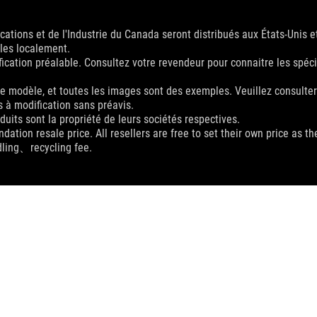
ations et de l'Industrie du Canada seront distribués aux États-Unis e
bles localement.
ication préalable. Consultez votre revendeur pour connaitre les spéci
 le modèle, et toutes les images sont des exemples. Veuillez consulter
es à modification sans préavis.
ts sont la propriété de leurs sociétés respectives.
dation resale price. All resellers are free to set their own price as th
dling、recycling fee.
RIS
>
ROG BALTEUS QI
SUPPORT