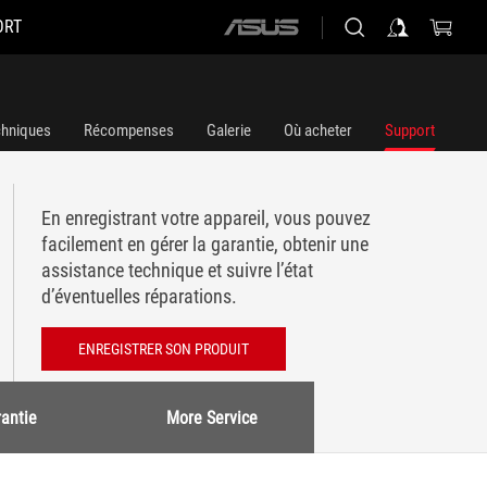
ORT
ASUS
home
logo
chniques
Récompenses
Galerie
Où acheter
Support
En enregistrant votre appareil, vous pouvez
facilement en gérer la garantie, obtenir une
assistance technique et suivre l’état
d’éventuelles réparations.
ENREGISTRER SON PRODUIT
antie
More Service