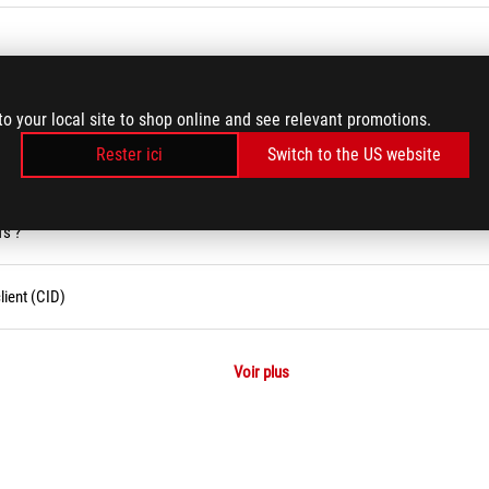
mory Crate
to your local site to shop online and see relevant promotions.
Rester ici
Switch to the US website
fs ?
ient (CID)
Voir plus