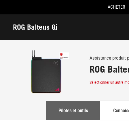
ACHETER
Accessibility links
Skip to content
Aide à l'accessibilité
Skip to Menu
ASUS Footer
ROG Balteus Qi
-
Support
Assistance produit 
ROG Balte
Sélectionner un autre m
Pilotes et outils
Connais