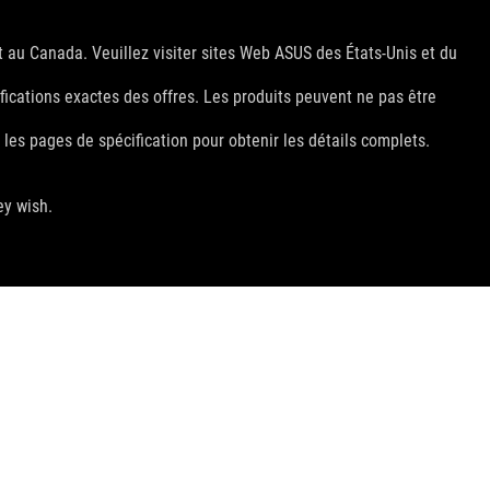
t au Canada. Veuillez visiter sites Web ASUS des États-Unis et du
fications exactes des offres. Les produits peuvent ne pas être
 les pages de spécification pour obtenir les détails complets.
ey wish.
OBTENEZ LES DERNIÈRES OFFRES ET PLUS ENCORE
INSCRIPTION