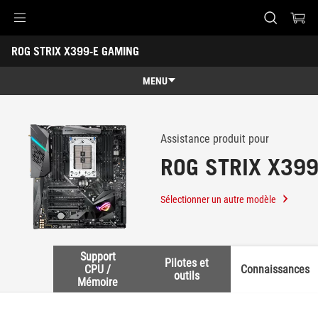
Accessibility links
ROG STRIX X399-E GAMING
Skip to content
Aide à l'accessibilité
Skip to Menu
ASUS Footer
-
Support
MENU
Caractéristiques
Caractéristiques
Caractéristiques techniques
Assistance produit pour
ROG STRIX X39
Récompenses
Galerie
Sélectionner un autre modèle
Support
Support
Pilotes et
CPU /
Connaissances
outils
Mémoire