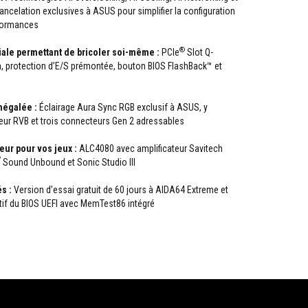
celation exclusives à ASUS pour simplifier la configuration
rformances
®
ale permettant de bricoler soi-même :
PCIe
Slot Q-
h, protection d’E/S prémontée, bouton BIOS FlashBack™ et
négalée :
Éclairage Aura Sync RGB exclusif à ASUS, y
ur RVB et trois connecteurs Gen 2 adressables
eur pour vos jeux :
ALC4080 avec amplificateur Savitech
®
Sound Unbound et Sonic Studio III
s :
Version d’essai gratuit de 60 jours à AIDA64 Extreme et
itif du BIOS UEFI avec MemTest86 intégré