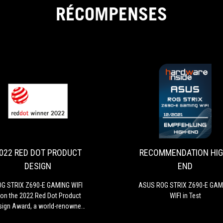
RÉCOMPENSES
2022
ROG
RED
STRIX
Z690-
DOT
E
PRODUCT
GAMING
022 RED DOT PRODUCT
RECOMMENDATION HIG
DESIGN
WIFI
DESIGN
END
won
the
G STRIX Z690-E GAMING WIFI
ASUS ROG STRIX Z690-E GAM
2022
on the 2022 Red Dot Product
WIFI in Test
Red
sign Award, a world-renowned
Dot
design award.
Product