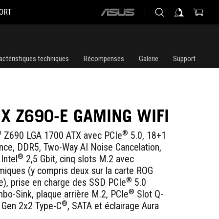
ORT
ASUS
home
logo
actéristiques techniques
Récompenses
Galerie
Support
IX Z690-E GAMING WIFI
®
®
Z690 LGA 1700 ATX avec PCIe
5.0, 18+1
ance, DDR5
, Two-Way AI Noise Cancelation
,
®
 Intel
2,5 Gbit, cinq slots M.2 avec
rmiques (y compris deux sur la carte ROG
®
), prise en charge des SSD PCIe
5.0
®
bo-Sink, plaque arrière M.2, PCIe
Slot Q-
®
 Gen 2x2 Type-C
, SATA et éclairage Aura