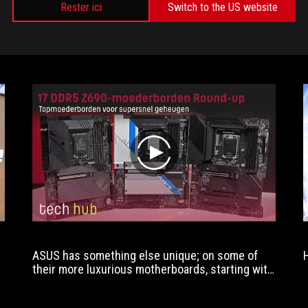
Rester ici
Switch to the US website
My New 15000€ GAMING PC !
play
ASUS has something else unique; on some of
their more luxurious motherboards, starting with
the Z690-E ROG Strix, they've put an M.2 slot on
the motherboard which is PCI-Express 5.0 ready.