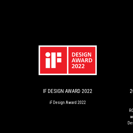
IF
iF
DESIGN
Design
Award
AWARD
2022
2022
IF DESIGN AWARD 2022
2
iF Design Award 2022
RO
w
De