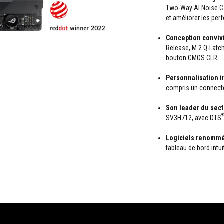
Two-Way AI Noise Can
et améliorer les pe
Conception convivi
Release, M.2 Q-Latc
bouton CMOS CLR
Personnalisation i
compris un connecte
Son leader du sect
SV3H712, avec DTS
Logiciels renommé
tableau de bord intu