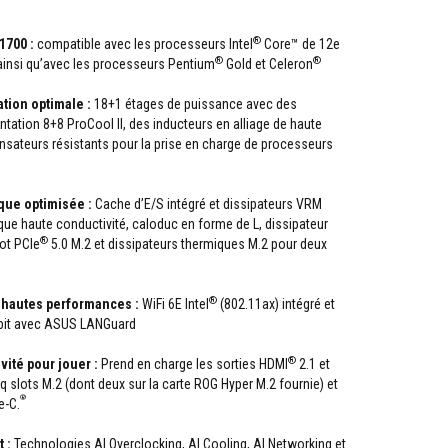
®
1700 :
compatible avec les processeurs Intel
Core™ de 12e
®
®
 ainsi qu’avec les processeurs Pentium
Gold et Celeron
ation optimale :
18+1 étages de puissance avec des
tation 8+8 ProCool II, des inducteurs en alliage de haute
nsateurs résistants pour la prise en charge de processeurs
que optimisée :
Cache d’E/S intégré et dissipateurs VRM
ue haute conductivité, caloduc en forme de L, dissipateur
®
ot PCIe
5.0 M.2 et dissipateurs thermiques M.2 pour deux
®
 hautes performances :
WiFi 6E Intel
(802.11ax) intégré et
bit avec ASUS LANGuard
®
vité pour jouer :
Prend en charge les sorties HDMI
2.1 et
nq slots M.2 (dont deux sur la carte ROG Hyper M.2 fournie) et
®
e-C.
t :
Technologies AI Overclocking, AI Cooling, AI Networking et