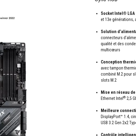
Socket Intel® LGA 
et 13e générations,
Solution d’aliment
connecteurs d’alimen
qualité et des conde
multicœurs
Conception thermi
avec tampon thermiq
combiné M.2 pour sl
slots M.2
Mise en réseau de
®
Ethernet Intel
2,5 G
Meilleure connecti
DisplayPort™ 1.4, ci
USB 3.2 Gen 2x2 Typ
Contrôle intelligen