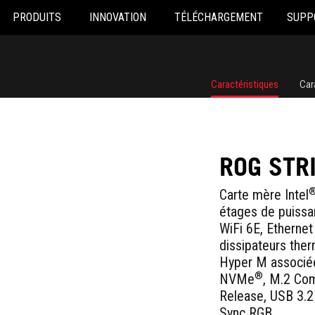
PRODUITS
INNOVATION
TÉLÉCHARGEMENT
SUPP
Caractéristiques
Car
ROG STR
Carte mère Intel
étages de puiss
WiFi 6E
, Ethernet
dissipateurs the
Hyper M associée
®
NVMe
, M.2 Com
Release, USB 3.2
Sync RGB