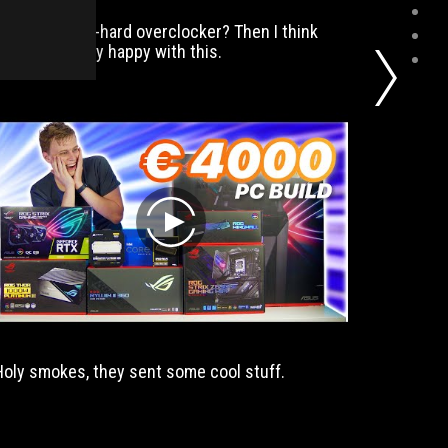
…are you a die-hard overclocker? Then I think
So I do 
you will be very happy with this.
one that
but com
play
Holy smokes, they sent some cool stuff.
Inte
加持的嘛~
GAMI
享哟！