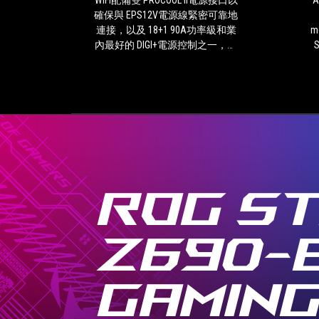
WiFi配備雙 PROCOOL II電源接口以
'
雙
確保與 EPS12V電源線緊密可靠地
PROCOOL
連接，以及 18+1 90A功率級和業
mo
II
內最好的 DIGI+電源控制之一，可
S
電
確保超流暢和清潔的電源輸送模
源
型電源解決方案
接
口
以
確
保
p
與
d
EPS12V
電
ROG ST
源
線
緊
Z690-
密
可
靠
GAMIN
地
連