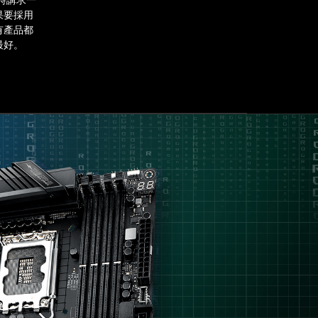
裝時講求一
件
果要採用
是
有產品都
有
最好。
其
道
理
的，
因
為
AK
在
改
裝
時
講
求
一
致
性
設
計，