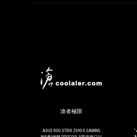
滄
ASUS
者
ROG
極
STRIX
限
Z690-
滄者極限
E
GAMING
WiFi
配
ASUS ROG STRIX Z690-E GAMING
"
備