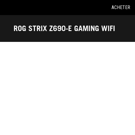
ACHETER
Accessibility links
Skip to content
Aide à l'accessibilité
Skip to Menu
ASUS Footer
ROG STRIX Z690-E GAMING WIFI