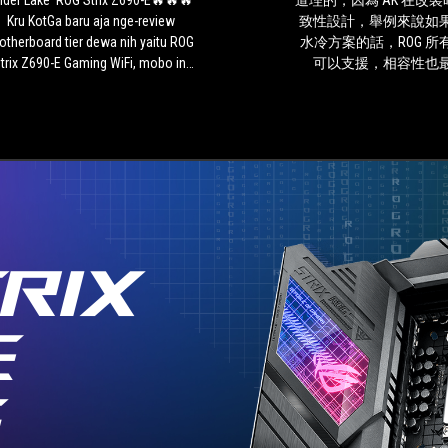
Alder Lake' ROG Strix Z690-E🔥🔥🔥
道理的，因為 AK 在改
ROG
Kru KotGa baru aja nge-review
致性設計，舉例來說如
Strix
therboard tier dewa nih yaitu ROG
水冷方案的話，ROG 所
Z690-
trix Z690-E Gaming WiFi, mobo ini
可以支援，相容性也
E
sudah support Intel 12th Gen alias
🔥
Alder Lake, RAM DDR5, PCIE 5.0,
🔥
WiFi 6.E yang bisa sampai di
🔥
frekuensi 6 GHz, bahkan
Kru
motherboard canggih ini support
KotGa
hingga 5 slot M.2. Semakin
baru
enasaran kan bagaimana performa
aja
ari motherboard ini ketika digeber
nge-
dengan processor Alder Lake dan
review
RAM DDR5 dari Kingston? Tonton
RIX
motherboard
aja full reviewnya di Channel
tier
YouTubeKotak Game di:
dewa
https://www.youtube.com/watch?
E
nih
v=jym4p67t9ZQ"
yaitu
ROG
G
Strix
Z690-