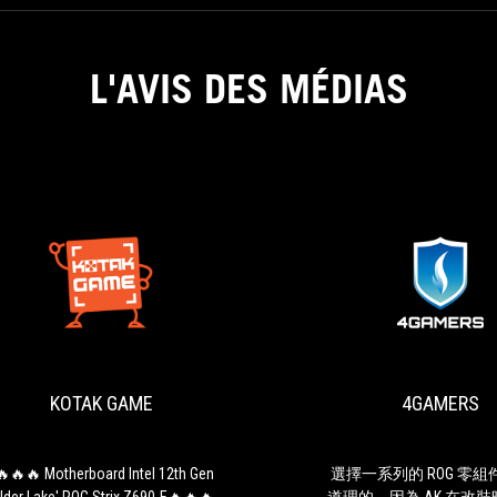
L'AVIS DES MÉDIAS
KOTAK
"🔥
GAME
🔥
🔥
Motherboard
KOTAK GAME
4GAMERS
Intel
12th
Gen
'Alder
🔥🔥🔥 Motherboard Intel 12th Gen
選擇一系列的 ROG 零
Lake'