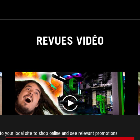
Design
Award,
a
world-
renowned
REVUES VIDÉO
design
award.
play
to your local site to shop online and see relevant promotions.