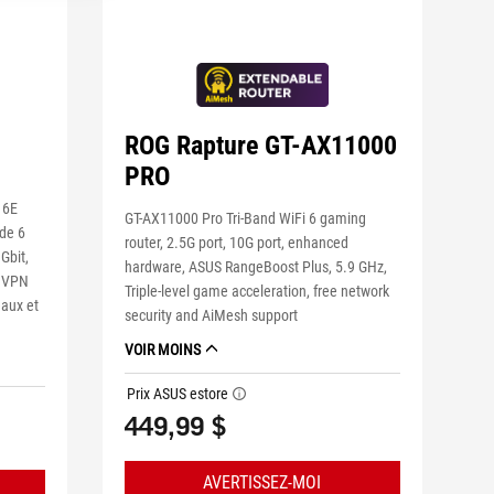
ROG Rapture GT-AX11000
PRO
 6E
GT-AX11000 Pro Tri-Band WiFi 6 gaming
de 6
router, 2.5G port, 10G port, enhanced
Gbit,
hardware, ASUS RangeBoost Plus, 5.9 GHz,
, VPN
Triple-level game acceleration, free network
eaux et
security and AiMesh support
VOIR MOINS
Prix ASUS estore
tooltip
449,99 $
AVERTISSEZ-MOI