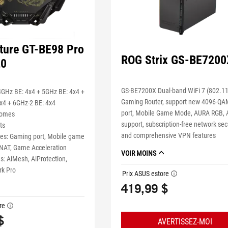
ture GT-BE98 Pro
ROG Strix GS-BE7200
20
GS-BE7200X Dual-band WiFi 7 (802.1
GHz BE: 4x4 + 5GHz BE: 4x4 +
Gaming Router, support new 4096-QA
x4 + 6GHz-2 BE: 4x4
port, Mobile Game Mode, AURA RGB,
homes
support, subscription-free network sec
ts
and comprehensive VPN features
es: Gaming port, Mobile game
NAT, Game Acceleration
VOIR MOINS
s: AiMesh, AiProtection,
rk Pro
Prix ASUS estore
tooltip
419,99 $
re
tooltip
$
AVERTISSEZ-MOI