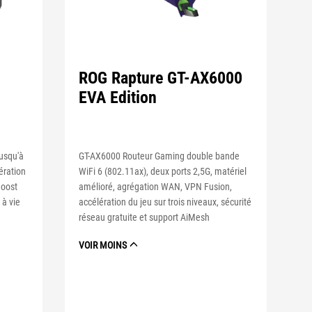
ROG Rapture GT-AX6000
EVA Edition
GT-AX6000 Routeur Gaming double bande
jusqu'à
WiFi 6 (802.11ax), deux ports 2,5G, matériel
ération
amélioré, agrégation WAN, VPN Fusion,
Boost
accélération du jeu sur trois niveaux, sécurité
 à vie
réseau gratuite et support AiMesh
VOIR MOINS