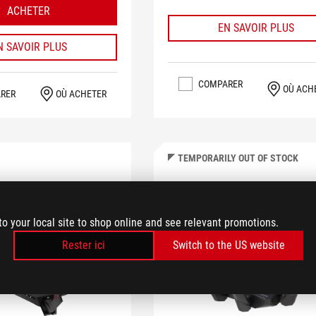
ACHETER
EN SAVOIR PLUS
N SAVOIR PLUS
COMPARER
OÙ ACH
RER
OÙ ACHETER
TEMPORARILY OUT OF STOCK
to your local site to shop online and see relevant promotions.
Rester ici
Switch to the US website