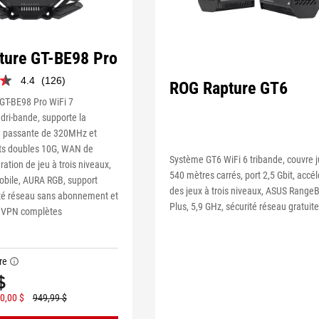
ture GT-BE98 Pro
4.4
(126)
ROG Rapture GT6
r un total de 126 évaluateurs
 GT-BE98 Pro WiFi 7
antillon de produit ou ont
dri-bande, supporte la
e promotion
e passante de 320MHz et
ts doubles 10G, WAN de
Système GT6 WiFi 6 tribande, couvre 
ration de jeu à trois niveaux,
540 mètres carrés, port 2,5 Gbit, accél
bile, AURA RGB, support
des jeux à trois niveaux, ASUS Range
té réseau sans abonnement et
Plus, 5,9 GHz, sécurité réseau gratuite
s VPN complètes
re
tooltip
$
0,00 $
949,99 $