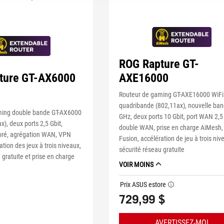
ROG Rapture GT-
AXE16000
ture GT-AX6000
Routeur de gaming GT-AXE16000 WiFi
quadribande (802,11ax), nouvelle ban
ming double bande GT-AX6000
GHz, deux ports 10 Gbit, port WAN 2,5 
x), deux ports 2,5 Gbit,
double WAN, prise en charge AiMesh
oré, agrégation WAN, VPN
Fusion, accélération de jeu à trois niv
ation des jeux à trois niveaux,
sécurité réseau gratuite
 gratuite et prise en charge
VOIR MOINS
Prix ASUS estore
tooltip
729,99 $
AVERTISSEZ-MOI