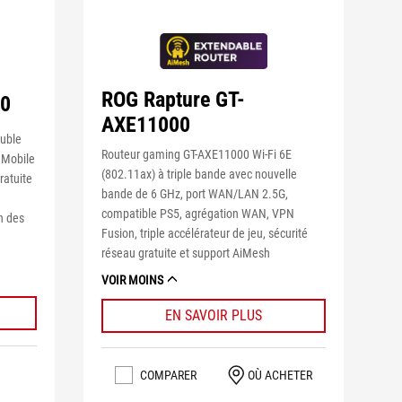
ROG Rapture GT-
00
AXE11000
ouble
Routeur gaming GT-AXE11000 Wi-Fi 6E
 Mobile
(802.11ax) à triple bande avec nouvelle
ratuite
bande de 6 GHz, port WAN/LAN 2.5G,
compatible PS5, agrégation WAN, VPN
n des
Fusion, triple accélérateur de jeu, sécurité
réseau gratuite et support AiMesh
VOIR MOINS
EN SAVOIR PLUS
COMPARER
OÙ ACHETER