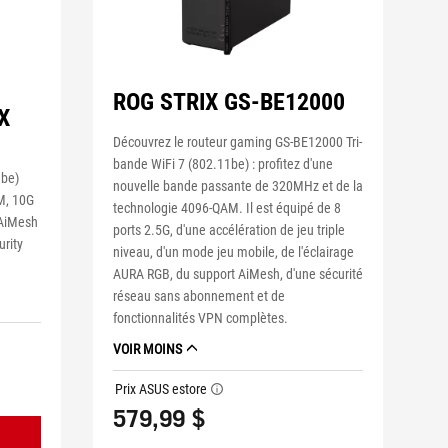
ROG STRIX GS-BE12000
X
Découvrez le routeur gaming GS-BE12000 Tri-
bande WiFi 7 (802.11be) : profitez d'une
1be)
nouvelle bande passante de 320MHz et de la
M, 10G
technologie 4096-QAM. Il est équipé de 8
 AiMesh
ports 2.5G, d'une accélération de jeu triple
urity
niveau, d'un mode jeu mobile, de l'éclairage
AURA RGB, du support AiMesh, d'une sécurité
réseau sans abonnement et de
fonctionnalités VPN complètes.
VOIR MOINS
Prix ASUS estore
tooltip
579,99 $