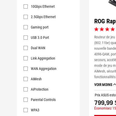
Key
10Gbps Ethernet
Features
2.5Gbps Ethernet
ROG Rap
Gaming port
4.4
étoile(s)
1 personnes su
Routeur de jeu
USB 3.0 Port
sur
ont reçu un éch
(802.11be) qua
5.
participé à un
Dual WAN
nouvelle band
126
4096-QAM, por
évaluations
Link Aggregation
secours, accélé
mode de jeu mo
WAN Aggregation
AiMesh, sécuri
fonctionnalité
AiMesh
VOIR MOINS
AiProtection
Prix ASUS esto
Parental Controls
799,99 
Économisez 15
WPA3