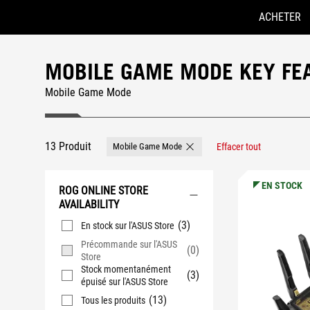
ACHETER
Accessibility links
Skip to content
Aide à l'accessibilité
Skip to Menu
ASUS Footer
MOBILE GAME MODE KEY FE
Mobile Game Mode
13 Produit
Mobile Game Mode
Effacer tout
Remove Mobile Game Mode
EN STOCK
ROG ONLINE STORE
AVAILABILITY
(3)
En stock sur l'ASUS Store
Précommande sur l'ASUS
(0)
Store
Stock momentanément
(3)
épuisé sur l'ASUS Store
(13)
Tous les produits