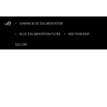
ASUS
Footer
>
GAMING BLOC D'ALIMENTATION
>
BLOC D'ALIMENTATION FILTER
>
ROG-THOR-850P
GALLERY
OBTENEZ LES DERNIÈRES OFFRES ET PLUS ENCORE
INSCRIPTION
À PROPOS DE ROG
ACCUEIL
NEWSROOM