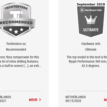
Techtesters.eu
Hardware.info
Recommended
Ultimate
ver, they compensate for this
The top model in this test is t
a lot of extra striking features,
Ryujin Performance 360 mm,
 a built-in screen [...], an extra
42.6 degrees.
 the block for more VRM cooling
or the choice for premium Noctua
fans [...] .
RLANDS
NETHERLANDS
MEHR
M
/2021
09/15/2020