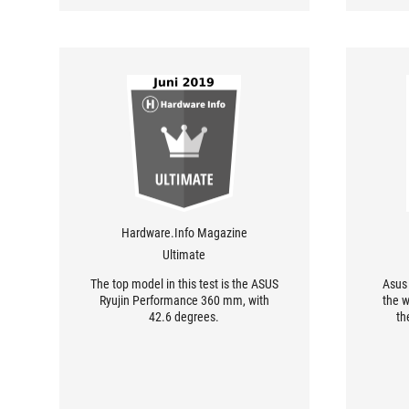
Hardware.Info Magazine
Ultimate
The top model in this test is the ASUS
Asus 
Ryujin Performance 360 mm, with
the w
42.6 degrees.
th