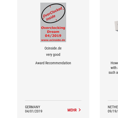
Ocinside.de
very good
Award Recommendation
Howe
with 
such as
fan in
[...], 
GERMANY
NETHE
MEHR
04/01/2019
09/19