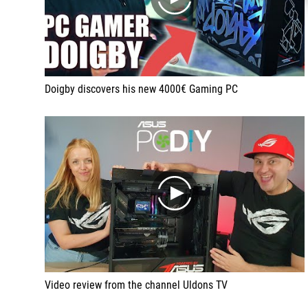
play
Doigby discovers his new 4000€ Gaming PC
play
Video review from the channel Uldons TV