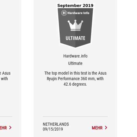
Hardware.info
Ultimate
he Asus
The top model in this test is the Asus
 with
Ryujin Performance 360 mm, with
42.6 degrees.
NETHERLANDS
EHR
MEHR
09/15/2019