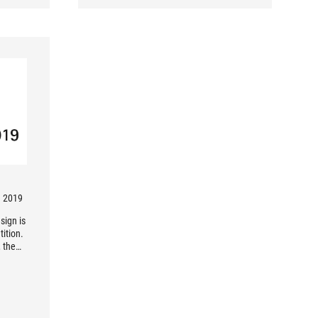
d 2019
sign is
ition.
 the
design