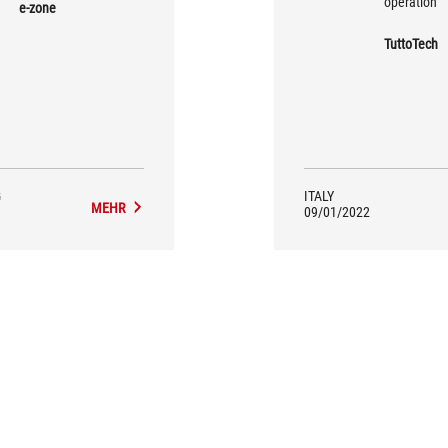
operation
e-zone
TuttoTech
G
ITALY
MEHR
09/01/2022