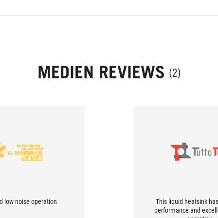
MEDIEN REVIEWS
(2)
d low noise operation
This liquid heatsink ha
performance and excelle