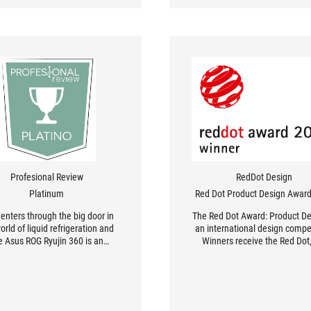
Profesional Review
RedDot Design
Platinum
Red Dot Product Design Awar
enters through the big door in
The Red Dot Award: Product De
orld of liquid refrigeration and
an international design compet
e Asus ROG Ryujin 360 is an
Winners receive the Red Dot,
example of this
highly regarded seal for high 
quality.