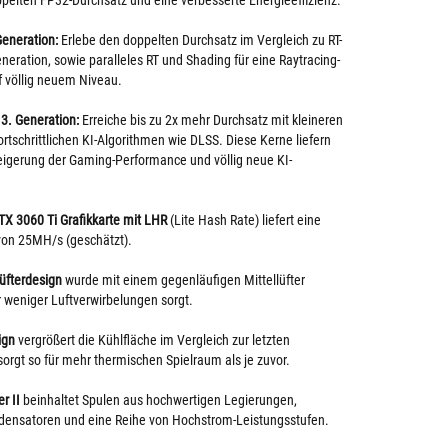
ppelten FP32-Durchsatz und eine verbesserte Energieeffizienz.
Generation:
Erlebe den doppelten Durchsatz im Vergleich zu RT-
neration, sowie paralleles RT und Shading für eine Raytracing-
 völlig neuem Niveau.
3. Generation:
Erreiche bis zu 2x mehr Durchsatz mit kleineren
ortschrittlichen KI-Algorithmen wie DLSS. Diese Kerne liefern
eigerung der Gaming-Performance und völlig neue KI-
TX 3060 Ti Grafikkarte mit LHR
(Lite Hash Rate) liefert eine
on 25MH/s (geschätzt).
Lüfterdesign
wurde mit einem gegenläufigen Mittellüfter
ür weniger Luftverwirbelungen sorgt.
ign
vergrößert die Kühlfläche im Vergleich zur letzten
orgt so für mehr thermischen Spielraum als je zuvor.
r II
beinhaltet Spulen aus hochwertigen Legierungen,
ensatoren und eine Reihe von Hochstrom-Leistungsstufen.