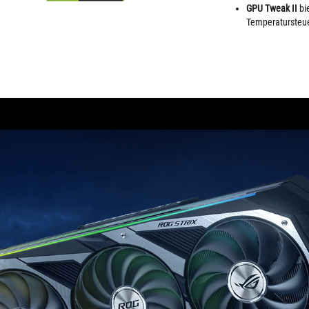
GPU Tweak II
bie
Temperatursteu