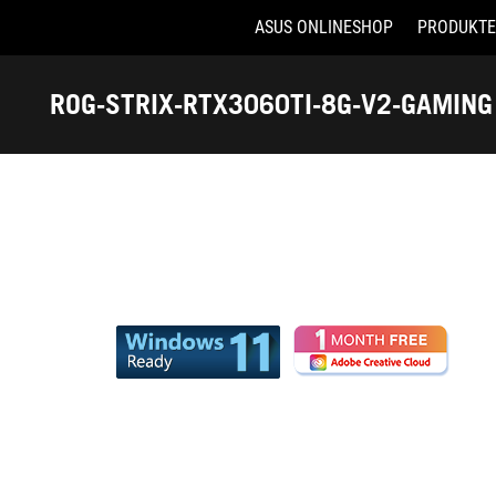
ASUS ONLINESHOP
PRODUKTE
Accessibility links
Skip to content
Accessibility Help
Skip to Menu
ASUS Footer
ROG-STRIX-RTX3060TI-8G-V2-GAMING