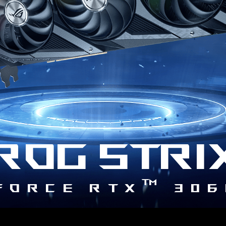
ROG STRI
™
Force RTX
306