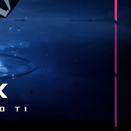
X
0 Ti