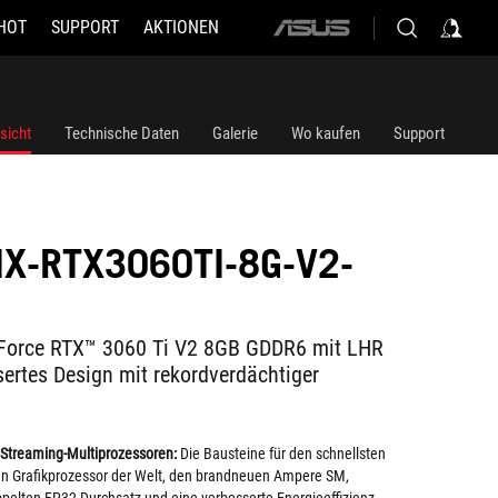
HOT
SUPPORT
AKTIONEN
ASUS
home
logo
sicht
Technische Daten
Galerie
Wo kaufen
Support
IX-RTX3060TI-8G-V2-
eForce RTX™ 3060 Ti V2 8GB GDDR6 mit LHR
sertes Design mit rekordverdächtiger
Streaming-Multiprozessoren:
Die Bausteine für den schnellsten
ten Grafikprozessor der Welt, den brandneuen Ampere SM,