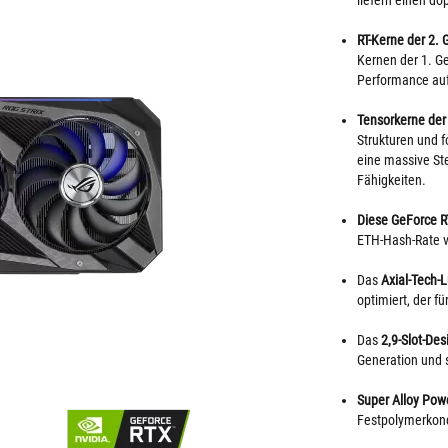
liefern einen do
RT-Kerne der 2. 
Kernen der 1. Ge
Performance auf
Tensorkerne der 
Strukturen und f
eine massive St
Fähigkeiten.
Diese GeForce R
ETH-Hash-Rate v
Das
Axial-Tech-
optimiert, der f
Das
2,9-Slot-Des
Generation und s
Super Alloy Powe
Festpolymerkond