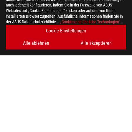
auch jederzeit konfigurieren, indem Sie in der Fusszeile von ASUS-
Websites auf „Cookie-Einstellungen“ klicken oder auf den von Ihnen
installierten Browser zugreifen. Ausführliche Informationen finden Sie in
der ASUS-Datenschutzrichtlinie –
„Cookies und ähnliche Technologien“
.
Cookie-Einstellungen
Alle ablehnen
Alle akzeptieren
ASUS
Footer
>
GAMING LAPTOPS
>
LAPTOPS FILTER
>
ROG STRIX SCAR 18 (2023)
AWARD
ERHALTEN SIE DIE NEUESTEN ANGEBOTE UND MEHR
REGISTRIEREN