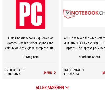
A Big Chassis Means Big Power. As
ASUS has taken the wraps off t
gorgeous as the screen sounds, the
ROG Strix SCAR 16 and SCAR 18
chief reward of a giant laptop chassis is
laptops. The laptops pack incr
the power that fits inside. A larger body
displays, Nvidia’s latest RTX 4
PCMag.com
Notebook Check
can hold bigger, better cooling setups
and Intel Raptor Lake chips. T
for more power-hungry components.
the powerful components, 
Hulking machines like this are meant
notebooks have upgraded co
UNITED STATES
UNITED STATES
for peak performance, driving home the
systems that employ full-widt
MEHR
M
01/03/2023
01/03/2023
desktop-replacement concept.
sinks featuring ASUS’s Tri-
technology and liquid metal
ALLES ANSEHEN
Thermal Grizzly.