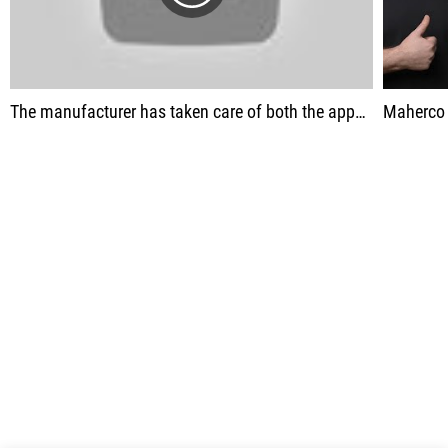
The manufacturer has taken care of both the appearance and the quality of the devices.
Maherco