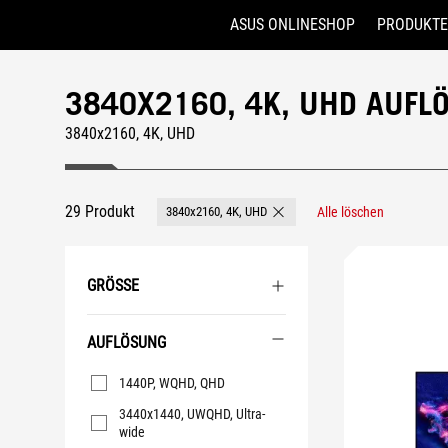
ASUS ONLINESHOP
PRODUKTE
Accessibility links
Skip to content
Accessibility Help
Skip to Menu
ASUS Footer
3840X2160, 4K, UHD AUFL
3840x2160, 4K, UHD
29 Produkt
3840x2160, 4K, UHD
Alle löschen
Remove 3840x2160, 4K, UHD
GRÖSSE
AUFLÖSUNG
Auflösung
1440P, WQHD, QHD
3440x1440, UWQHD, Ultra-
wide