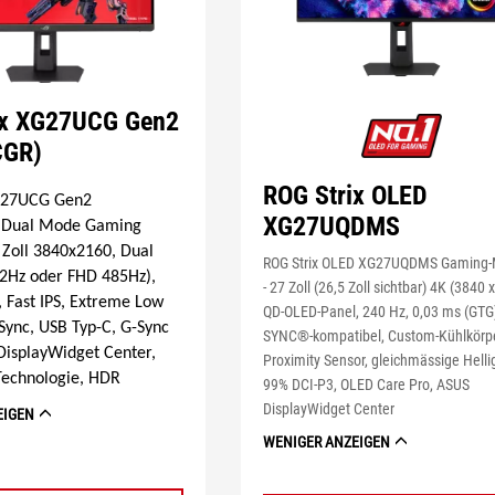
ix XG27UCG Gen2
CGR)
ROG Strix OLED
G27UCG Gen2
XG27UQDMS
 Dual Mode Gaming
 Zoll 3840x2160, Dual
ROG Strix OLED XG27UQDMS Gaming-
2Hz oder FHD 485Hz),
- 27 Zoll (26,5 Zoll sichtbar) 4K (3840 
, Fast IPS, Extreme Low
QD-OLED-Panel, 240 Hz, 0,03 ms (GTG)
Sync, USB Typ-C, G-Sync
SYNC®-kompatibel, Custom-Kühlkörp
DisplayWidget Center,
Proximity Sensor, gleichmässige Hellig
Technologie, HDR
99% DCI-P3, OLED Care Pro, ASUS
DisplayWidget Center
EIGEN
WENIGER ANZEIGEN