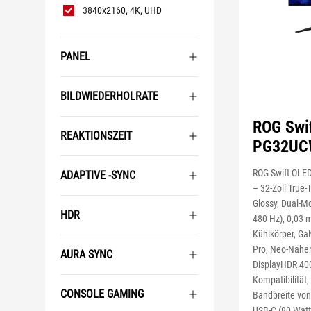
3840x2160, 4K, UHD
PANEL
BILDWIEDERHOLRATE
ROG Swi
REAKTIONSZEIT
PG32U
ROG Swift OL
ADAPTIVE -SYNC
– 32-Zoll True
Glossy, Dual-M
HDR
480 Hz), 0,03 
Kühlkörper, Ga
Pro, Neo-Nähe
AURA SYNC
DisplayHDR 400
Kompatibilität,
CONSOLE GAMING
Bandbreite von
USB-C (90 Watt