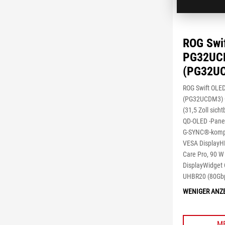
ROG Swi
PG32UC
(PG32U
ROG Swift OL
(PG32UCDM3) G
(31,5 Zoll sic
QD-OLED -Panel
G-SYNC®-kompat
VESA DisplayH
Care Pro, 90 
DisplayWidget 
UHBR20 (80Gbps
WENIGER ANZ
M