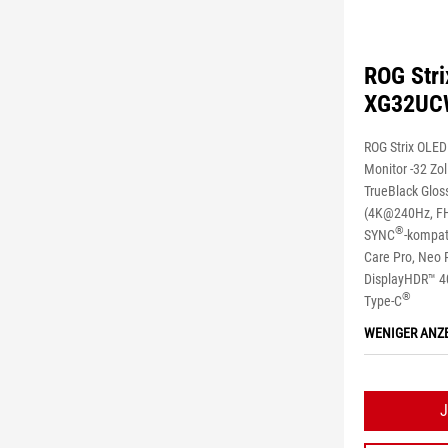
ROG Str
XG32U
ROG Strix OL
Monitor -32 Zoll
TrueBlack Glos
(4K@240Hz, FH
®
SYNC
-kompat
Care Pro, Neo 
DisplayHDR™ 4
®
Type-C
WENIGER ANZ