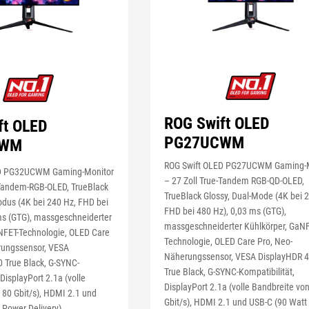
ROG Swift OLED
ft OLED
PG27UCWM
CWM
ROG Swift OLED PG27UCWM Gaming-M
ED PG32UCWM Gaming-Monitor
– 27 Zoll True-Tandem RGB-QD-OLED,
-Tandem-RGB-OLED, TrueBlack
TrueBlack Glossy, Dual-Mode (4K bei 
odus (4K bei 240 Hz, FHD bei
FHD bei 480 Hz), 0,03 ms (GTG),
ms (GTG), massgeschneiderter
massgeschneiderter Kühlkörper, GaNF
NFET-Technologie, OLED Care
Technologie, OLED Care Pro, Neo-
rungssensor, VESA
Näherungssensor, VESA DisplayHDR 
 True Black, G-SYNC-
True Black, G-SYNC-Kompatibilität,
 DisplayPort 2.1a (volle
DisplayPort 2.1a (volle Bandbreite vo
 80 Gbit/s), HDMI 2.1 und
Gbit/s), HDMI 2.1 und USB-C (90 Wat
 Power Delivery)