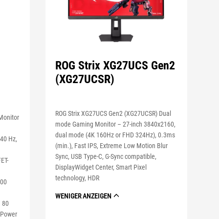
ROG Strix XG27UCS Gen2
(XG27UCSR)
ROG Strix XG27UCS Gen2 (XG27UCSR) Dual
onitor
mode Gaming Monitor – 27-inch 3840x2160,
dual mode (4K 160Hz or FHD 324Hz), 0.3ms
240 Hz,
(min.), Fast IPS, Extreme Low Motion Blur
Sync, USB Type-C, G-Sync compatible,
ET-
DisplayWidget Center, Smart Pixel
technology, HDR
400
WENIGER ANZEIGEN
n 80
t Power