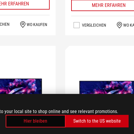
EHR ERFAHREN
MEHR ERFAHREN
ICHEN
WO KAUFEN
VERGLEICHEN
WO K
to your local site to shop online and see relevant promotions.
Hier bleiben
Switch to the US website