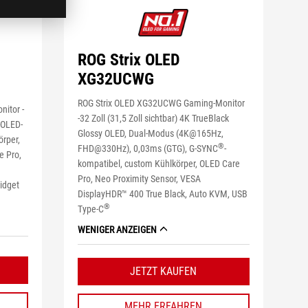
ROG Strix OLED
XG32UCWG
ROG Strix OLED XG32UCWG Gaming-Monitor
itor -
-32 Zoll (31,5 Zoll sichtbar) 4K TrueBlack
D-OLED-
Glossy OLED, Dual-Modus (4K@165Hz,
örper,
®
FHD@330Hz), 0,03ms (GTG), G-SYNC
-
e Pro,
kompatibel, custom Kühlkörper, OLED Care
Pro, Neo Proximity Sensor, VESA
idget
DisplayHDR™ 400 True Black, Auto KVM, USB
®
Type-C
WENIGER ANZEIGEN
JETZT KAUFEN
MEHR ERFAHREN