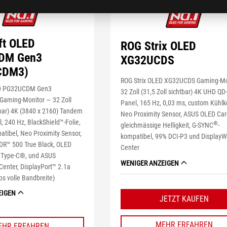
ft OLED
ROG Strix OLED
DM Gen3
XG32UCDS
CDM3)
ROG Strix OLED XG32UCDS Gaming-Mon
ED PG32UCDM Gen3
32 Zoll (31,5 Zoll sichtbar) 4K UHD Q
aming-Monitor ― 32 Zoll
Panel, 165 Hz, 0,03 ms, custom Kühlk
htbar) 4K (3840 x 2160) Tandem
Neo Proximity Sensor, ASUS OLED Car
, 240 Hz, BlackShield™-Folie,
®
gleichmässige Helligkeit, G-SYNC
-
ibel, Neo Proximity Sensor,
kompatibel, 99% DCI-P3 und DisplayW
DR™ 500 True Black, OLED
Center
W Type-C®, und ASUS
WENIGER ANZEIGEN
Center, DisplayPort™ 2.1a
 volle Bandbreite)
EIGEN
JETZT KAUFEN
MEHR ERFAHREN
EHR ERFAHREN