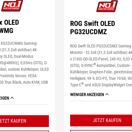
ix OLED
ROG Swift OLED
CWMG
PG32UCDMZ
ED XG32UCWMG Gaming-
ROG Swift OLED PG32UCDMZ Gaming
 (31,5 Zoll sichtbar) 4K
Monitor - 32 Zoll (31,5 Zoll sichtbar) 
sy OLED, Dual-Modus
x 2160) QD-OLED-Panel, 240 Hz, 0,03
D@480Hz), 0,03ms (GTG), G-
®
(GTG), G-SYNC
-kompatibel, Custom-
ibel, custom Kühlkörper, OLED
Kühlkörper, Graphen-Folie, gleichmäs
Proximity Sensor, VESA
Helligkeit, 99 % DCI-P3, True 10-bit, 9
00 True Black, Auto KVM, USB
®
Type-C
und ASUS DisplayWidget Cen
WENIGER ANZEIGEN
EIGEN
JETZT KAUFEN
JETZT KAUFEN