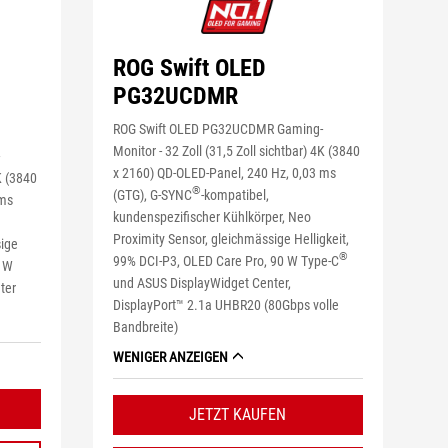
ROG Swift OLED
PG32UCDMR
ROG Swift OLED PG32UCDMR Gaming-
Monitor - 32 Zoll (31,5 Zoll sichtbar) 4K (3840
-
x 2160) QD-OLED-Panel, 240 Hz, 0,03 ms
4K (3840
®
(GTG), G-SYNC
-kompatibel,
 ms
kundenspezifischer Kühlkörper, Neo
Proximity Sensor, gleichmässige Helligkeit,
sige
®
99% DCI-P3, OLED Care Pro, 90 W Type-C
0 W
und ASUS DisplayWidget Center,
ter
DisplayPort™ 2.1a UHBR20 (80Gbps volle
Bandbreite)
WENIGER ANZEIGEN
JETZT KAUFEN