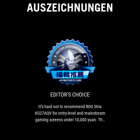
AUSZEICHNUNGEN
EDITOR'S
It’s
CHOICE
hard
not
to
recommend
EDITOR'S CHOICE
ROG
Strix
It’s hard not to recommend ROG Strix
XG27AQV
XG27AQV for entry-level and mainstream
for
gaming screens under 10,000 yuan. The
entry-
panel, resolution, refresh rate and other
level
specifications of this monitor meet the
and
needs of current gaming and gamers.