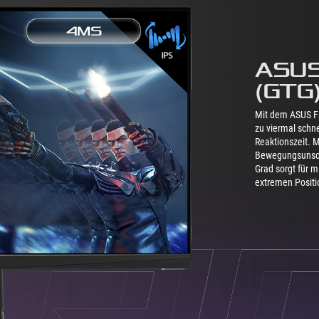
ASUS 
(GTG)
Mit dem ASUS Fas
zu viermal schn
Reaktionszeit. 
Bewegungsunschä
Grad sorgt für 
extremen Positi