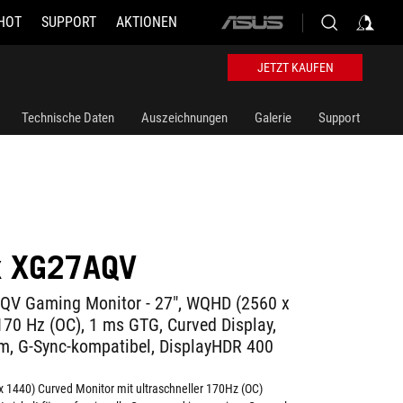
HOT
SUPPORT
AKTIONEN
ASUS
home
logo
JETZT KAUFEN
Technische Daten
Auszeichnungen
Galerie
Support
x XG27AQV
QV Gaming Monitor - 27", WQHD (2560 x
 170 Hz (OC), 1 ms GTG, Curved Display,
m, G-Sync-kompatibel, DisplayHDR 400
 1440) Curved Monitor mit ultraschneller 170Hz (OC)