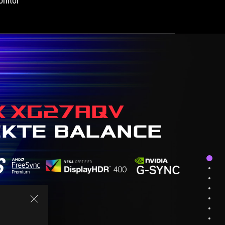
onitor
X XG27AQV
EKTE BALANCE