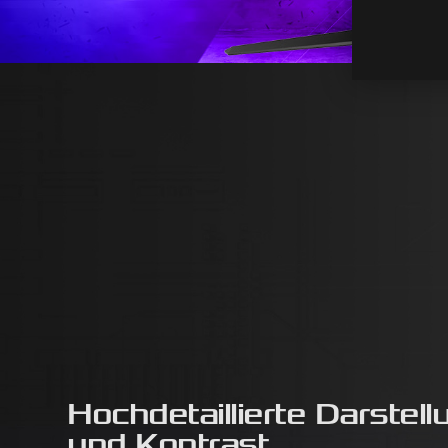
Hochdetaillierte Darstell
und Kontrast