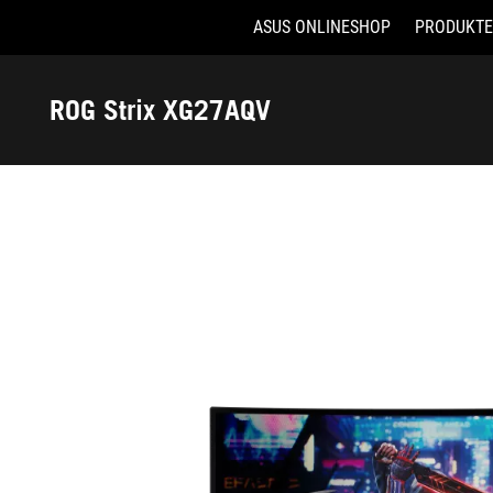
ASUS ONLINESHOP
PRODUKTE
Accessibility links
Skip to content
Accessibility Help
Skip to Menu
ASUS Footer
ROG Strix XG27AQV