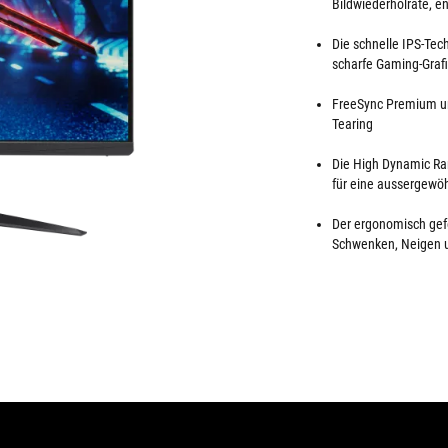
Bildwiederholrate, e
Die schnelle IPS-Tec
scharfe Gaming-Grafi
FreeSync Premium und
Tearing
Die High Dynamic Ra
für eine aussergewöh
Der ergonomisch gef
Schwenken, Neigen u