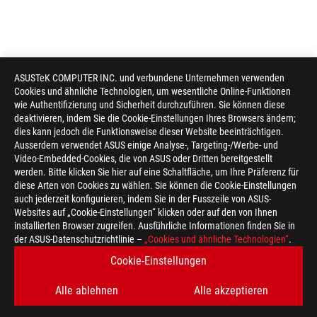
ASUSTeK COMPUTER INC. und verbundene Unternehmen verwenden
Cookies und ähnliche Technologien, um wesentliche Online-Funktionen
wie Authentifizierung und Sicherheit durchzuführen. Sie können diese
deaktivieren, indem Sie die Cookie-Einstellungen Ihres Browsers ändern;
dies kann jedoch die Funktionsweise dieser Website beeinträchtigen.
Ausserdem verwendet ASUS einige Analyse-, Targeting-/Werbe- und
Video-Embedded-Cookies, die von ASUS oder Dritten bereitgestellt
werden. Bitte klicken Sie hier auf eine Schaltfläche, um Ihre Präferenz für
diese Arten von Cookies zu wählen. Sie können die Cookie-Einstellungen
auch jederzeit konfigurieren, indem Sie in der Fusszeile von ASUS-
Websites auf „Cookie-Einstellungen“ klicken oder auf den von Ihnen
installierten Browser zugreifen. Ausführliche Informationen finden Sie in
ASUS
der ASUS-Datenschutzrichtlinie –
„Cookies und ähnliche Technologien“
.
Footer
>
GAMING MAINBOARDS
>
MAINBOARDS FILTER
Cookie-Einstellungen
>
ROG STRIX X399-E GAMING
GALLERY
Alle ablehnen
Alle akzeptieren