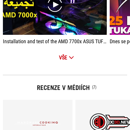
play
Installation and test of the AMD 7700x ASUS TUF GAMING GT502 Games
Dnes se podíváme do útrob Tuka
VŠE
RECENZE V MÉDIÍCH
(7)