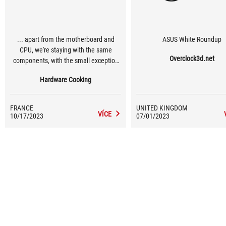
... apart from the motherboard and
ASUS White Roundup
CPU, we're staying with the same
Overclock3d.net
components, with the small exception
that we're moving from a Ryujin II 360
Hardware Cooking
to a Ryujin III 360 for this 14th
generation of Intel CPUs.
FRANCE
UNITED KINGDOM
VÍCE
10/17/2023
07/01/2023