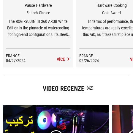
Pause Hardware
Hardware Cooking
Editor's Choice
Gold Award
The ROG RYUJIN III 360 ARGB White
In terms of performance, t
Edition is the pinnacle of watercooling
temperatures are really excelle
for high-end configurations. Its sleek
this AiO, as it takes first place 
design incorporates a superb, fully
tests. It should also be remem
customisable 3.5-inch LCD screen,
that our benchmark is based on
bringing a unique, futuristic touch to
minute prime95, a stress test th
FRANCE
FRANCE
VÍCE
V
04/27/2024
the heart of the PC. The addressable
02/26/2024
hard on the processor…
RGB lighting of the three 120mm fans,
combined with the lighting effects of
the waterblock, create a stunning
visual effect.
VIDEO RECENZE
(42)