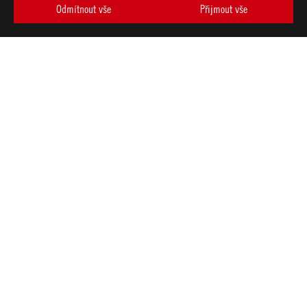
Odmítnout vše
Přijmout vše
ASUS
Footer
>
GAMING CHLAZENÍ
>
ROG RYUJIN
>
ROG RYUJIN III 360 ARGB WHITE EDITION
AWARD
PODPOROVANÉ TYPY PLATEB
ZÍSKEJTE NEJNOVĚJŠÍ NABÍDKY A DALŠÍ
VYTVOŘIT
ÚČET
O SPOLEČNOSTI ROG
DOMŮ