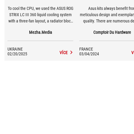
To cool the CPU, we used the ASUS ROG
Asus kits always benefit fr
STRIX LC III 360 liquid cooling system
meticulous design and exemplary
with a three-fan layout, a radiator block
quality. There are numerous de
of appropriate dimensions, and a fairly
related to the brand, placed on a
Mezha.Media
Comptoir Du Hardware
powerful pump.
components of these AIOs. [...
ROG Strix LC III range is seductive
looks and finish, its performance, 
UKRAINE
FRANCE
conclusion, the experience 
VÍCE
V
02/20/2025
03/04/2024
convincing: the kits perform we
are not very noisy...