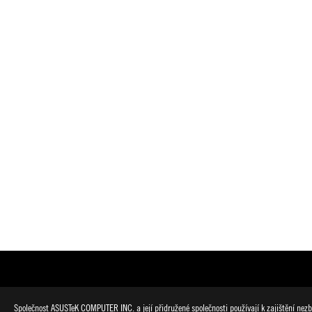
Společnost ASUSTeK COMPUTER INC. a její přidružené společnosti používají k zajištění nezby