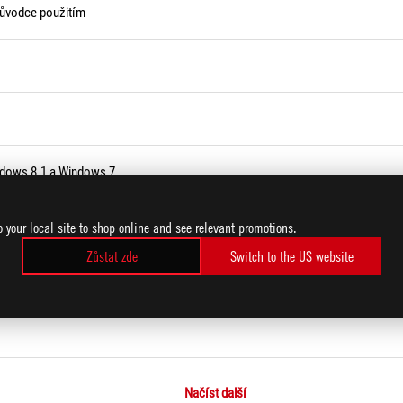
růvodce použitím
ndows 8.1 a Windows 7
o your local site to shop online and see relevant promotions.
Zůstat zde
Switch to the US website
Načíst další