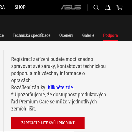
RA
SHOP
ASUS
home
logo
ce
Technická specifikace
Ocenění
Galerie
Podpora
Registrací zařízení budete moct snadno
spravovat své záruky, kontaktovat technickou
podporu a mít všechny informace o
opravách.
Rozšíření záruky:
Klikněte zde
.
* Upozorňujeme, že dostupnost produktových
řad Premium Care se může v jednotlivých
zemích lišit.
ZAREGISTRUJTE SVŮJ PRODUKT