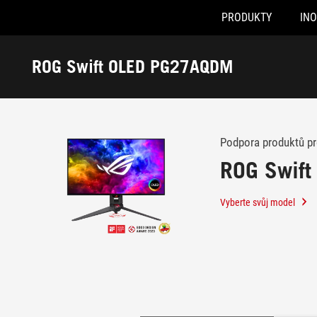
PRODUKTY
IN
Accessibility links
Skip to content
Accessibility Help
Skip to Menu
ASUS Footer
ROG Swift OLED PG27AQDM
-
Podpora
Podpora produktů p
ROG Swif
Vyberte svůj model