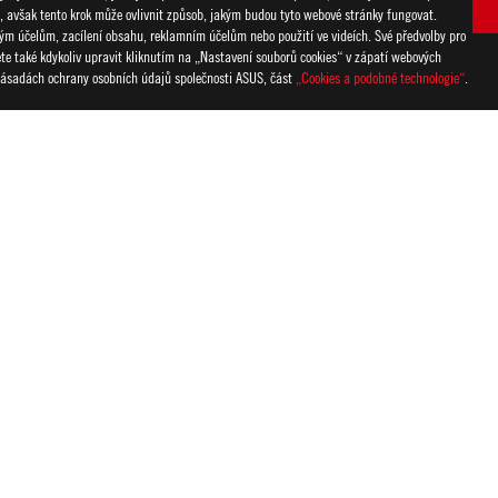
i, avšak tento krok může ovlivnit způsob, jakým budou tyto webové stránky fungovat.
ckým účelům, zacílení obsahu, reklamním účelům nebo použití ve videích. Své předvolby pro
žete také kdykoliv upravit kliknutím na „Nastavení souborů cookies“ v zápatí webových
 Zásadách ochrany osobních údajů společnosti ASUS, část
„Cookies a podobné technologie“
.
ální podoba HDMI a loga HDMI jsou ochranné známky nebo registrovan
ns Commission) a kanadského Ministerstva průmyslu (Industry Canada
é stránky příslušného státu.
rnění změněny. Přesné nabídky naleznete u svého dodavatele. Produk
. Všechny obrázky mají pouze ilustrativní charakter. Pro více informac
hozího upozornění změněny.
mi známkami příslušných společností.
y na teoretickém výkonu. Aktuální čísla se mohou lišit v reálných sit
 proměnná na základě faktorů jako rychlost připojovaného zařízení, vl
ze doporučenou cenu pro další prodej. Všichni prodejci si mohou sta
anipulace a recyklačního poplatku.
WIFT OLED PG27AQDM
SUPPORT