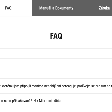
FAQ
Manuál a Dokumenty
Záruka
FAQ
terému jste připojili monitor, nenabíjí ani nereaguje, podívejte se prosím na 
o nebo přihlašovací PIN k Microsoft účtu