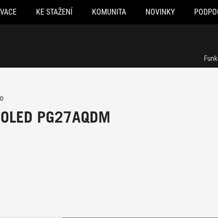
OVACE
KE STAŽENÍ
KOMUNITA
NOVINKY
PODPO
Funk
ro
t OLED PG27AQDM