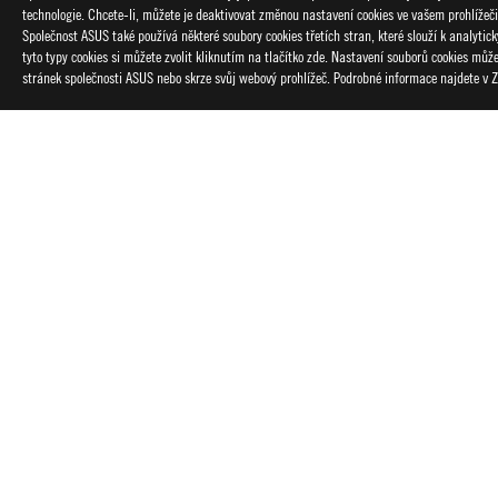
technologie. Chcete-li, můžete je deaktivovat změnou nastavení cookies ve vašem prohlížeč
Společnost ASUS také používá některé soubory cookies třetích stran, které slouží k analyti
tyto typy cookies si můžete zvolit kliknutím na tlačítko zde. Nastavení souborů cookies mů
stránek společnosti ASUS nebo skrze svůj webový prohlížeč. Podrobné informace najdete v
Disclaimer
Výrazy HDMI, HDMI High-Definition Multimedia Interface, vizu
Produkty certifikované dle komise FCC (Federal Communicatio
Pro informace o lokálně dostupných produktech navštivte webov
Veškeré technické parametry mohou být bez předchozího upozo
Technické údaje a vlastnosti produktů se liší podle typu modelu
Barva PCB a verze přibaleného softwaru mohou být bez předc
Značky a názvy produktů uvedené v tomto textu jsou ochranný
Pokud není uvedeno jinak, jsou všechny nároky na výkon založen
Skutečná přenosová rychlost USB 3.0, 3.1, 3.2, a/alebo Typ-C je
systémové konfigurace a operačního prostředí.
Informace o cenách: Společnost ASUS je oprávněna stanovit pou
Cena nemusí zahrnovat další poplatky včetně daně, přepravy, m
ASUS
Footer
>
GAMING MONITORY
>
MONITORY FILTER
>
ROG S