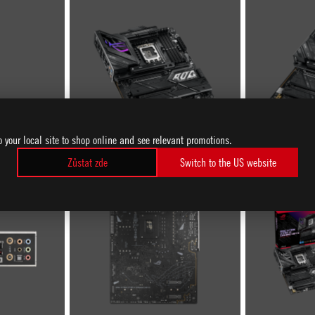
o your local site to shop online and see relevant promotions.
Zůstat zde
Switch to the US website