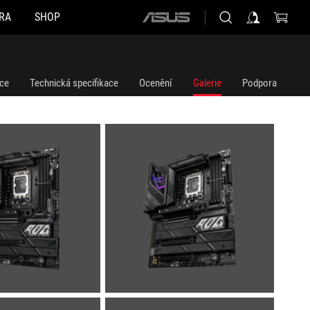
RA
SHOP
ASUS
home
logo
ce
Technická specifikace
Ocenění
Galerie
Podpora