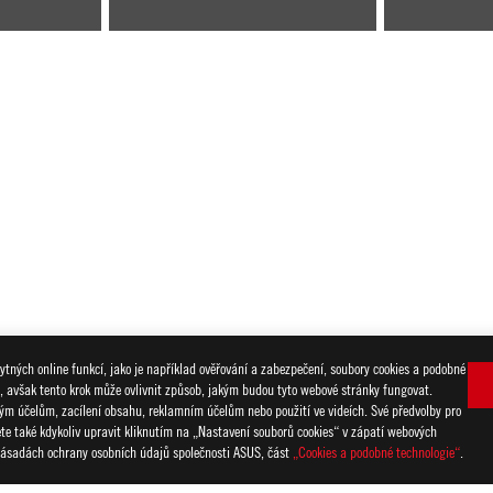
tných online funkcí, jako je například ověřování a zabezpečení, soubory cookies a podobné
i, avšak tento krok může ovlivnit způsob, jakým budou tyto webové stránky fungovat.
R
>
ROG STRIX Z790-E GAMING WIFI II
GALLERY
ckým účelům, zacílení obsahu, reklamním účelům nebo použití ve videích. Své předvolby pro
žete také kdykoliv upravit kliknutím na „Nastavení souborů cookies“ v zápatí webových
ZÍ
 Zásadách ochrany osobních údajů společnosti ASUS, část
„Cookies a podobné technologie“
.