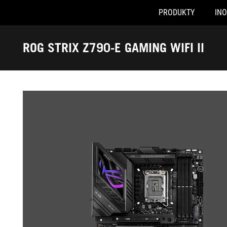
PRODUKTY
IN
Accessibility links
Skip to content
Accessibility Help
Skip to Menu
ASUS Footer
ROG STRIX Z790-E GAMING WIFI II
-
Galerie