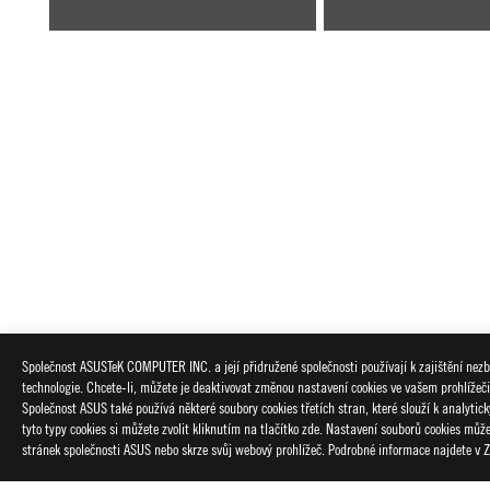
ASUS
Footer
Společnost ASUSTeK COMPUTER INC. a její přidružené společnosti používají k zajištění nezby
technologie. Chcete-li, můžete je deaktivovat změnou nastavení cookies ve vašem prohlížeč
>
GAMING ZÁKLADNÍ DESKY
>
ZÁKLADNÍ DESKY FILTE
Společnost ASUS také používá některé soubory cookies třetích stran, které slouží k analyti
tyto typy cookies si můžete zvolit kliknutím na tlačítko zde. Nastavení souborů cookies mů
PODPOROVANÉ TYPY PLATEB
stránek společnosti ASUS nebo skrze svůj webový prohlížeč. Podrobné informace najdete v