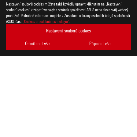
Nastavení souborů cookies můžete také kdykoliv upravit kliknutím na „Nastavení
souborů cookies“ v zápatí webových stránek společnosti ASUS nebo skrze svůj webový
prohlížeč. Podrobné informace najdete v Zásadách ochrany osobních údajů společnosti
ASUS, část
„Cookies a podobné technologie“
.
Nastavení souborů cookies
Odmítnout vše
Přijmout vše
Disclaimer
Výrobek (elektrické, elektronické zařízení, knoflíková baterie o
předpisy pro likvidaci elektronických výrobků.
Použití symbolů ochranných známek (TM, ®) na těchto webovýc
slogany jsou používány jako ochranné známky podle obecného 
a/nebo jiné zemi/regionu.
Dostupnost a funkce Wi-Fi 6E závisí na regulačních omezeních a
Termíny HDMI a HDMI High-Definition Multimedia Interface, H
registrované ochranné známky společnosti HDMI Licensing Admin
Produkty certifikované dle komise FCC (Federal Communicatio
Canada) budou produkty distribuovány ve Spojených státech a 
webové stránky příslušného státu.
Veškeré technické parametry mohou být bez předchozího upozo
Produkty nemusí být dostupné na všech trzích.
Technické údaje a vlastnosti produktů se liší podle typu modelu