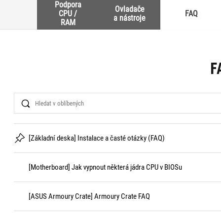
Podpora
Ovladače
CPU /
FAQ
a nástroje
RAM
F
Search
[Základní deska] Instalace a časté otázky (FAQ)
[Motherboard] Jak vypnout některá jádra CPU v BIOSu
[ASUS Armoury Crate] Armoury Crate FAQ