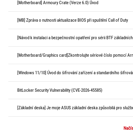
[Motherboard] Armoury Crate (Verze 6.0) Úvod
[MB] Zpráva o nutnosti aktualizace BIOS při spuštění Call of Duty
[Návod k instalaci a bezpečnostní opatření pro sérii BTF základních
[Motherboard/Graphics card]Zkontrolujte sériové číslo pomocí Ar
[Windows 11/10] Úvod do šifrování zařízení a standardního šifrová
BitLocker Security Vulnerability (CVE-2026-45585)
[Základní deska] Je moje ASUS základní deska způsobilá pro služ
Načís