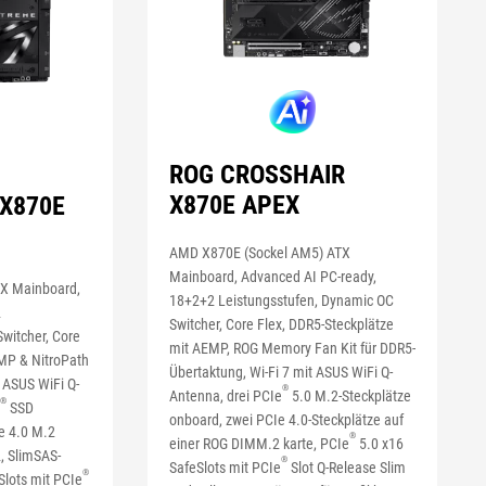
ROG CROSSHAIR
X870E APEX
X870E
AMD X870E (Sockel AM5) ATX
Mainboard, Advanced AI PC-ready,
X Mainboard,
18+2+2 Leistungsstufen, Dynamic OC
2
Switcher, Core Flex, DDR5-Steckplätze
witcher, Core
mit AEMP, ROG Memory Fan Kit für DDR5-
EMP & NitroPath
Übertaktung, Wi-Fi 7 mit ASUS WiFi Q-
 ASUS WiFi Q-
®
Antenna, drei PCIe
5.0 M.2-Steckplätze
®
SSD
onboard, zwei PCIe 4.0-Steckplätze auf
e 4.0 M.2
®
einer ROG DIMM.2 karte, PCIe
5.0 x16
, SlimSAS-
®
SafeSlots mit PCIe
Slot Q-Release Slim
®
Slots mit PCIe