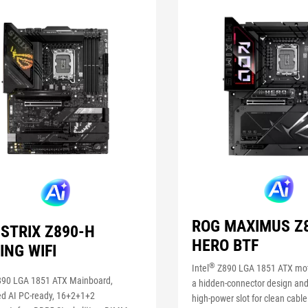
ROG MAXIMUS Z
STRIX Z890-H
HERO BTF
ING WIFI
®
Intel
Z890 LGA 1851 ATX mot
90 LGA 1851 ATX Mainboard,
a hidden-connector design and
d AI PC-ready, 16+2+1+2
high-power slot for clean cab