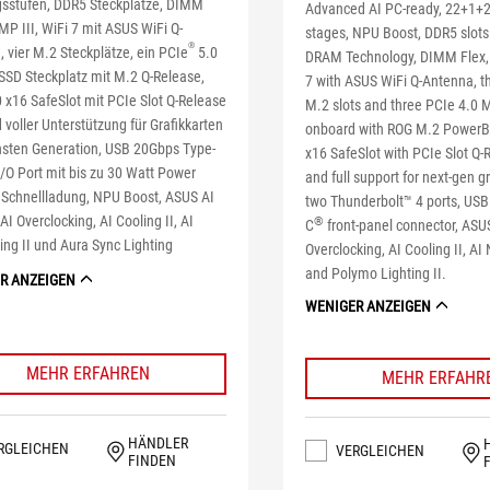
gsstufen, DDR5 Steckplätze, DIMM
Advanced AI PC-ready, 22+1+
MP III, WiFi 7 mit ASUS WiFi Q-
stages, NPU Boost, DDR5 slots
®
 vier M.2 Steckplätze, ein PCIe
5.0
DRAM Technology, DIMM Flex, 
SSD Steckplatz mit M.2 Q-Release,
7 with ASUS WiFi Q-Antenna, t
 x16 SafeSlot mit PCIe Slot Q-Release
M.2 slots and three PCIe 4.0 M
 voller Unterstützung für Grafikkarten
onboard with ROG M.2 PowerBo
hsten Generation, USB 20Gbps Type-
x16 SafeSlot with PCIe Slot Q-
I/O Port mit bis zu 30 Watt Power
and full support for next-gen g
y Schnellladung, NPU Boost, ASUS AI
two Thunderbolt™ 4 ports, US
 AI Overclocking, AI Cooling II, AI
®
C
front-panel connector, ASUS
ng II und Aura Sync Lighting
Overclocking, AI Cooling II, AI
and Polymo Lighting II.
R ANZEIGEN
WENIGER ANZEIGEN
MEHR ERFAHREN
MEHR ERFAHR
HÄNDLER
RGLEICHEN
VERGLEICHEN
FINDEN