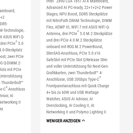
Intel
Z890 LGA 1851 ATX Mainboard,
Advanced AI PC-ready, 22+1+2+2 Power
ainboard,
Stages, NPU Boost, DDR5 Steckplätze
1+2
mit NitroPath DRAM Technologie, DIMM
DDR5-
Flex, AEMP III, WiFi 7 mit ASUS WiFi Q-
AM-Technologie,
®
Antenna, drei PCIe
5.0 M.2 Steckplätze
it ASUS WiFi Q-
und drei PCIe 4.0 M.2 Steckplätze
®
drei PCIe
5.0
onboard mit ROG M.2 PowerBoost,
4.0-Steckplatz
SlimSAS-Anschluss, PCIe 5.0 x16
ost, zwei PCIe
SafeSlot mit PCIe Slot Q-Release Slim
ROG Q-DIMM.2-
und voller Unterstützung für Next-Gen-
lots mit PCIe
Grafikkarten, zwei Thunderbolt™ 4-
 Unterstützung
®
Anschlüsse, USB 20Gbps Type-C
ei Thunderbolt™
Frontpanelanschluss mit Quick Charge
®
pe-C
-Anschluss
4+ bis zu 60W und USB Wattage
visor, AI
Watcher, ASUS AI Advisor, AI
 Networking II
Overclocking, AI Cooling II, AI
ay.
Networking II und Polymo Lighting II
WENIGER ANZEIGEN