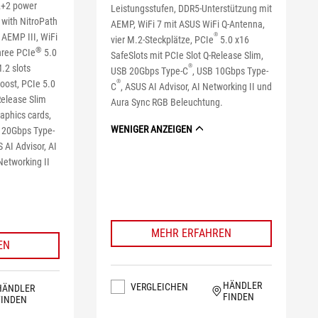
2+2 power
Leistungsstufen, DDR5-Unterstützung mit
 with NitroPath
AEMP, WiFi 7 mit ASUS WiFi Q-Antenna,
AEMP III, WiFi
®
vier M.2-Steckplätze, PCIe
5.0 x16
®
hree PCIe
5.0
SafeSlots mit PCIe Slot Q-Release Slim,
.2 slots
®
USB 20Gbps Type-C
, USB 10Gbps Type-
ost, PCIe 5.0
®
C
, ASUS AI Advisor, AI Networking II und
Release Slim
Aura Sync RGB Beleuchtung.
raphics cards,
WENIGER ANZEIGEN
B 20Gbps Type-
 AI Advisor, AI
 Networking II
MEHR ERFAHREN
EN
HÄNDLER
VERGLEICHEN
HÄNDLER
FINDEN
FINDEN