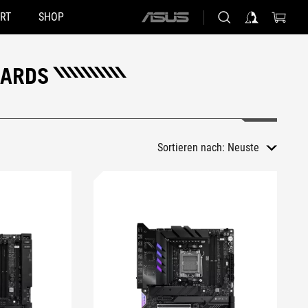
RT
SHOP
ASUS
home
logo
OARDS
Sortieren nach:
Neuste