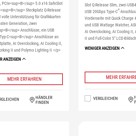
, PCIe<sup>®</sup> 5.0 x16 SafeSlot
Slot Q-Release Slim, zwei USB
e<sup>®</sup> Steckplatz Q-Release
®
USB 20Gbps Type-C
-Anschlus
 volle Unterstützung für Grafikkarten
Vorderseite mit Quick Charge 
hsten Generation, zwei
und USB Wattage Watcher, ASU
p>®</sup> Anschlüsse, ein USB
AI Overclocking, AI Cooling II,
Typ-C<sup>®</sup> Anschlüsse an
II und Full-Color 5" LCD-Bildsc
tplatte, AI Overclocking, AI Cooling II,
WENIGER ANZEIGEN
rking II und Polymo Lighting II </p>
R ANZEIGEN
MEHR ERFAHR
MEHR ERFAHREN
HÄNDLER
VERGLEICHEN
RGLEICHEN
FINDEN