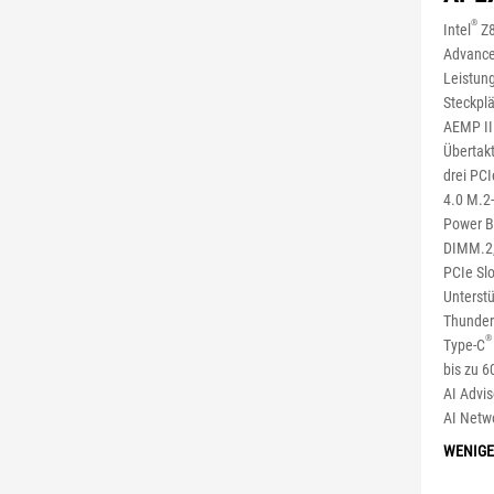
®
Intel
Z8
Advance
Leistun
Steckpl
AEMP II
Übertakt
drei PCI
4.0 M.2
Power Bo
DIMM.2,
PCIe Slo
Unterstü
Thunder
®
Type-C
bis zu 
AI Advis
AI Netwo
WENIGE