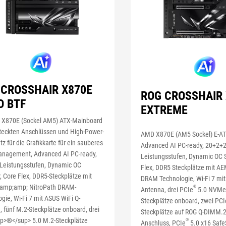
 CROSSHAIR X870E
ROG CROSSHAIR 
O BTF
EXTREME
X870E (Sockel AM5) ATX-Mainboard
steckten Anschlüssen und High-Power-
AMD X870E (AM5 Sockel) E-AT
tz für die Grafikkarte für ein sauberes
Advanced AI PC-ready, 20+2+
nagement, Advanced AI PC-ready,
Leistungsstufen, Dynamic OC S
Leistungsstufen, Dynamic OC
Flex, DDR5 Steckplätze mit A
, Core Flex, DDR5-Steckplätze mit
DRAM Technologie, Wi-Fi 7 mit
mp;amp; NitroPath DRAM-
®
Antenna, drei PCIe
5.0 NVMe
gie, Wi-Fi 7 mit ASUS WiFi Q-
Steckplätze onboard, zwei PCI
 fünf M.2-Steckplätze onboard, drei
Steckplätze auf ROG Q-DIMM.2
p>®</sup> 5.0 M.2-Steckplätze
®
Anschluss, PCIe
5.0 x16 Safe