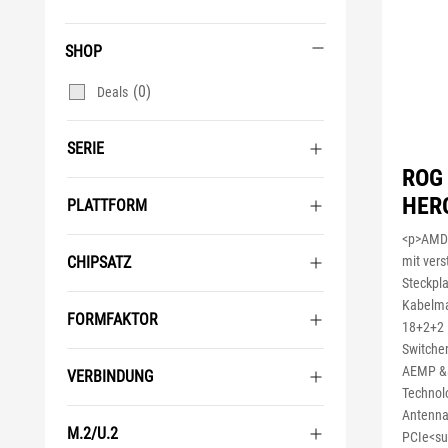
SHOP
(0)
Deals
SERIE
ROG
HER
PLATTFORM
<p>AMD 
CHIPSATZ
mit ver
Steckpla
Kabelma
FORMFAKTOR
18+2+2 
Switcher
AEMP &a
VERBINDUNG
Technolo
Antenna,
M.2/U.2
PCIe<su