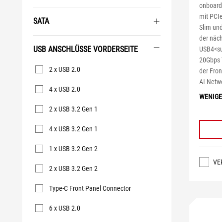
onboard
mit PCI
SATA
Slim und
der näc
USB ANSCHLÜSSE VORDERSEITE
USB4<su
20Gbps 
USB
2 x USB 2.0
der Fron
Anschlüsse
Vorderseite
AI Netwo
4 x USB 2.0
WENIGE
2 x USB 3.2 Gen 1
4 x USB 3.2 Gen 1
1 x USB 3.2 Gen 2
VE
2 x USB 3.2 Gen 2
Type-C Front Panel Connector
6 x USB 2.0