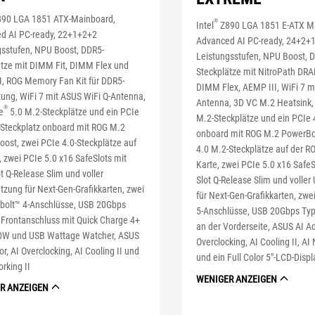
90 LGA 1851 ATX-Mainboard,
®
Intel
Z890 LGA 1851 E-ATX M
d AI PC-ready, 22+1+2+2
Advanced AI PC-ready, 24+2+
gsstufen, NPU Boost, DDR5-
Leistungsstufen, NPU Boost, 
ätze mit DIMM Fit, DIMM Flex und
Steckplätze mit NitroPath DR
I, ROG Memory Fan Kit für DDR5-
DIMM Flex, AEMP III, WiFi 7 m
ung, WiFi 7 mit ASUS WiFi Q-Antenna,
Antenna, 3D VC M.2 Heatsink, 
®
e
5.0 M.2-Steckplätze und ein PCIe
M.2-Steckplätze und ein PCIe 
-Steckplatz onboard mit ROG M.2
onboard mit ROG M.2 PowerBo
ost, zwei PCIe 4.0-Steckplätze auf
4.0 M.2-Steckplätze auf der 
 zwei PCIe 5.0 x16 SafeSlots mit
Karte, zwei PCIe 5.0 x16 SafeS
t Q-Release Slim und voller
Slot Q-Release Slim und voller
tzung für Next-Gen-Grafikkarten, zwei
für Next-Gen-Grafikkarten, zw
bolt™ 4-Anschlüsse, USB 20Gbps
5-Anschlüsse, USB 20Gbps Ty
Frontanschluss mit Quick Charge 4+
an der Vorderseite, ASUS AI Ad
60W und USB Wattage Watcher, ASUS
Overclocking, AI Cooling II, AI
or, AI Overclocking, AI Cooling II und
und ein Full Color 5"-LCD-Displ
rking II
WENIGER ANZEIGEN
R ANZEIGEN