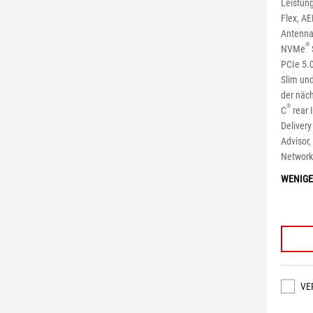
Leistun
Flex, AE
Antenna,
®
NVMe
PCIe 5.0
Slim und
der näc
®
C
rear 
Deliver
Advisor,
Networki
WENIGE
VE