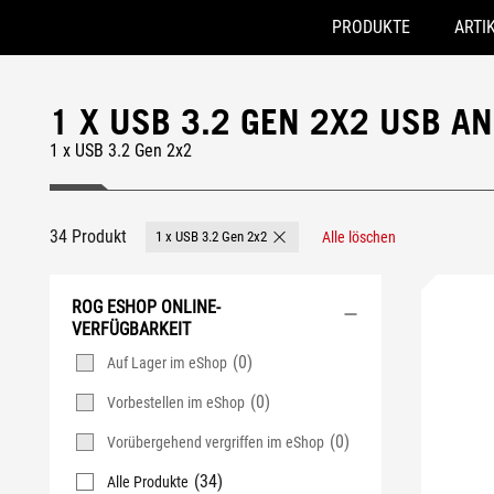
PRODUKTE
ARTI
Accessibility links
Skip to content
Accessibility Help
Skip to Menu
ASUS Footer
1 X USB 3.2 GEN 2X2 USB 
1 x USB 3.2 Gen 2x2
34 Produkt
1 x USB 3.2 Gen 2x2
Alle löschen
Remove 1 x USB 3.2 Gen 2x2
ROG ESHOP ONLINE-
VERFÜGBARKEIT
(0)
Auf Lager im eShop
(0)
Vorbestellen im eShop
(0)
Vorübergehend vergriffen im eShop
(34)
Alle Produkte