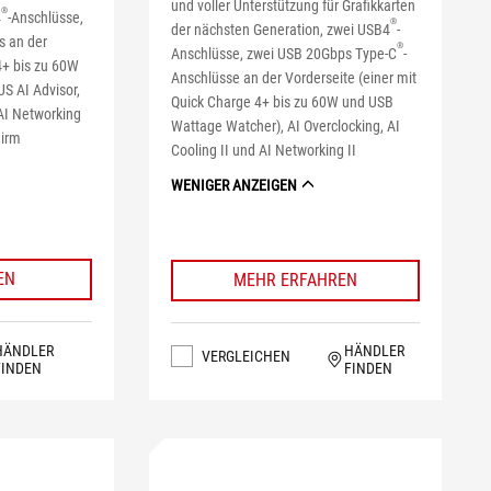
und voller Unterstützung für Grafikkarten
®
4
-Anschlüsse,
®
der nächsten Generation, zwei USB4
-
s an der
®
Anschlüsse, zwei USB 20Gbps Type-C
-
4+ bis zu 60W
Anschlüsse an der Vorderseite (einer mit
S AI Advisor,
Quick Charge 4+ bis zu 60W und USB
 AI Networking
Wattage Watcher), AI Overclocking, AI
hirm
Cooling II und AI Networking II
WENIGER ANZEIGEN
EN
MEHR ERFAHREN
HÄNDLER
HÄNDLER
VERGLEICHEN
FINDEN
FINDEN