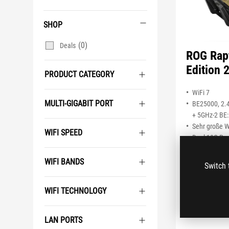
SHOP
(0)
Deals
ROG Rap
Edition 
PRODUCT CATEGORY
WiFi 7
MULTI-GIGABIT PORT
BE25000, 2.4
+ 5GHz-2 BE:
Sehr große 
WIFI SPEED
Dual 10G Por
Gaming-Funk
Mobilspielm
WIFI BANDS
Switch 
Spielbeschl
ASUS Feature
WIFI TECHNOLOGY
Guest Netwo
WENIGER ANZ
LAN PORTS