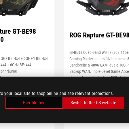
ture GT-BE98
ROG Rapture GT-BE9
20
GT-BE98 Quad-Band WiFi 7 (802.11be
GHz BE: 4x4 + 5GHz-1 BE: 4x4
Gaming Router, unterstützt die neue
 4x4 + 6GHz BE: 4x4
Bandbreite & 4096-QAM, duale 10G Po
Wohnräume
Backup WAN, Triple-Level Game Accel
ts
Mobile Game Mode, Aura RGB, AiMe
tionen: Gaming-Anschluss,
Unterstützung, abonnementfreie
odus, Open NAT,
Netzwerksicherheit und umfassende
to your local site to shop online and see relevant promotions.
eunigung
Funktionen
Hier bleiben
Switch to the US website
s: AiMesh, AiProtection,
WENIGER ANZEIGEN
rk Pro
EIGEN