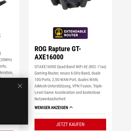
8
ROG Rapture GT-
)
AXE16000
 320MHz
rts,
GT-AXE16000 Quad-Band WiFi 6E (802.11ax)
eration,
Gaming-Router, neues 6-GHz-Band, duale
sh
10G-Ports, 2,5G-WAN-Port, duales WAN,
AiMesh-Unterstützung, VPN Fusion, Triple-
 VPN
Level Game Acceleration und kostenlose
Netzwerksicherheit
WENIGER ANZEIGEN
JETZT KAUFEN