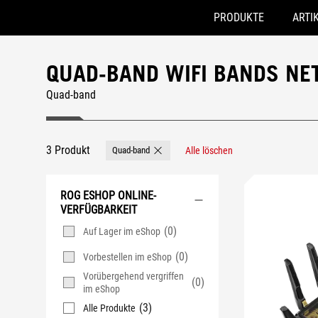
PRODUKTE
ARTI
Accessibility links
Skip to content
Accessibility Help
Skip to Menu
ASUS Footer
QUAD-BAND WIFI BANDS N
Quad-band
3 Produkt
Quad-band
Alle löschen
Remove Quad-band
ROG ESHOP ONLINE-
VERFÜGBARKEIT
(0)
Auf Lager im eShop
(0)
Vorbestellen im eShop
Vorübergehend vergriffen
(0)
im eShop
(3)
Alle Produkte