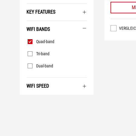
M
KEY FEATURES
VERGLEI
WIFI BANDS
WiFi
Quad-band
Bands
Tri-band
Dual-band
WIFI SPEED