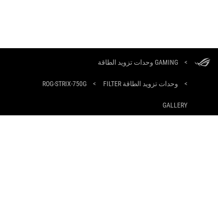
ASUS
Footer
GAMING وحدات تزويد الطاقة
>
ROG-STRIX-750G
>
وحدات تزويد الطاقة FILTER
>
GALLERY
أنواع الدفع المدعومة
احصل على أحدث العروض والمزيد
التسجيل