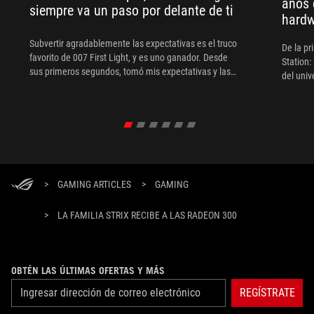
años 
siempre va un paso por delante de ti
hard
Subvertir agradablemente las expectativas es el truco
De la pr
favorito de 007 First Light, y es uno ganador. Desde
Station:
sus primeros segundos, tomó mis expectativas y las
del uni
tiró por la ventana, ya que el juego empezó con Bond
no como espía, sino como tripulante de la Marina.
Simplemente aparece en el radar del MI6 después de
verse envuelto en una de sus operaciones.
>
GAMING ARTICLES
>
GAMING
>
LA FAMILIA STRIX RECIBE A LAS RADEON 300
OBTÉN LAS ÚLTIMAS OFERTAS Y MÁS
REGÍSTRATE