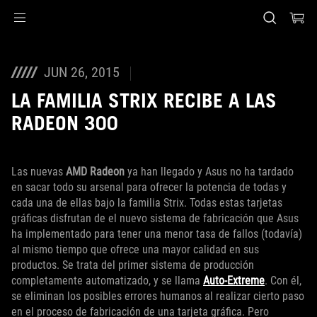
Accessibility links
Saltar al contenido
Ayuda de accesibilidad
Saltar al menú
ASUS Footer
JUN 26, 2015
LA FAMILIA STRIX RECIBE A LAS
RADEON 300
Las nuevas
AMD Radeon
ya han llegado y Asus no ha tardado
en sacar todo su arsenal para ofrecer la potencia de todas y
cada una de ellas bajo la familia Strix. Todas estas tarjetas
gráficas disfrutan de el nuevo sistema de fabricación que Asus
ha implementado para tener una menor tasa de fallos (todavía)
al mismo tiempo que ofrece una mayor calidad en sus
productos. Se trata del primer sistema de producción
completamente automatizado, y se llama
Auto-Extreme
. Con él,
se eliminan los posibles errores humanos al realizar cierto paso
en el proceso de fabricación de una tarjeta gráfica. Pero