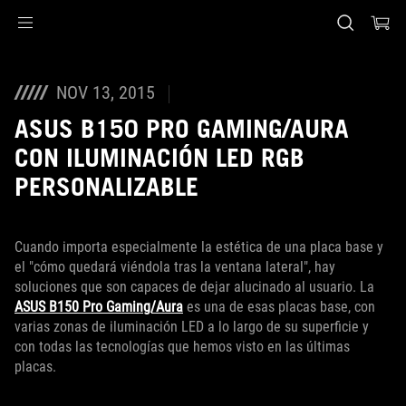
Accessibility links
Saltar al contenido
Ayuda de accesibilidad
Saltar al menú
ASUS Footer
NOV 13, 2015
ASUS B150 PRO GAMING/AURA
CON ILUMINACIÓN LED RGB
PERSONALIZABLE
Cuando importa especialmente la estética de una placa base y
el "cómo quedará viéndola tras la ventana lateral", hay
soluciones que son capaces de dejar alucinado al usuario. La
ASUS B150 Pro Gaming/Aura
es una de esas placas base, con
varias zonas de iluminación LED a lo largo de su superficie y
con todas las tecnologías que hemos visto en las últimas
placas.