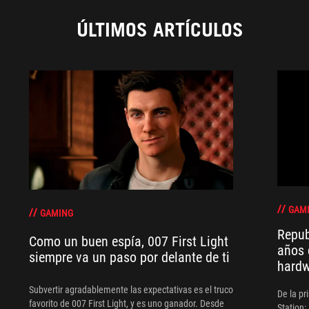
ÚLTIMOS ARTÍCULOS
GAM
GAMING
Repub
Como un buen espía, 007 First Light
años 
siempre va un paso por delante de ti
hard
Subvertir agradablemente las expectativas es el truco
De la pr
favorito de 007 First Light, y es uno ganador. Desde
Station: