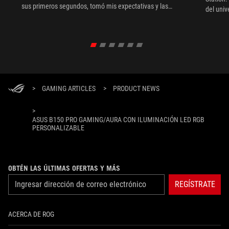
sus primeros segundos, tomó mis expectativas y las
del uni
tiró por la ventana, ya que el juego empezó con Bond
no como espía, sino como tripulante de la Marina.
Simplemente aparece en el radar del MI6 después de
verse envuelto en una de sus operaciones.
>
GAMING ARTICLES
>
PRODUCT NEWS
>
ASUS B150 PRO GAMING/AURA CON ILUMINACIÓN LED RGB
PERSONALIZABLE
OBTÉN LAS ÚLTIMAS OFERTAS Y MÁS
REGÍSTRATE
ACERCA DE ROG