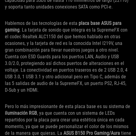
capacidad para SSDs de hasta 110 milímetros de largo (22110)
y soporta tanto unidades conexiones SATA como PCI-e.
Hablemos de las tecnologías de esta
placa base ASUS para
gaming
. La tarjeta de sonido que integra es la SupremeFX con
el codec Realtek ALC1150 del que hemos hablado en otras
ocasiones, y la tarjeta de red es la conocida Intel I219V, una
gran combinación para llevar nuestros juegos a otro nivel.
Cuenta con ESD Guards para los puertos LAN, Audio y USB
3.0/2.0, protegiendo así dichos puertos de alteraciones en el
voltaje. La conectividad en puertos traseros es de 2 USB 2.0, 4
USB 3.0, 1 USB 3.1 y otro adicional pero en Tipo C, además de
las 5 salidas de audio de la SupremeFX, un puerto PS2, RJ-45,
D-Sub y un HDMI.
Pero lo más impresionante de esta placa base es su sistema de
iluminación RGB
, ya que cuenta con un sistema de LEDs
repartidos por la placa para crear una estética única en cada
momento, ya que se puede personalizar el color de los mismos
de la manera que quieras. La
ASUS B150 Pro Gaming/Aura
tiene