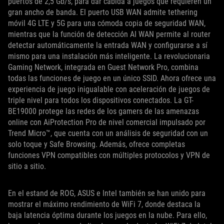
puertos de 2,5 Gb/s, para dar cabida a juegos que requieren un
gran ancho de banda. El puerto USB WAN admite tethering
móvil 4G LTE y 5G para una cómoda copia de seguridad WAN,
mientras que la función de detección AI WAN permite al router
detectar automáticamente la entrada WAN y configurarse a sí
mismo para una instalación más inteligente. La revolucionaria
Gaming Network, integrada en Guest Network Pro, combina
todas las funciones de juego en un único SSID. Ahora ofrece una
experiencia de juego inigualable con aceleración de juegos de
triple nivel para todos los dispositivos conectados. La GT-
BE19000 protege las redes de los gamers de las amenazas
online con AiProtection Pro de nivel comercial impulsado por
Trend Micro™, que cuenta con un análisis de seguridad con un
solo toque y Safe Browsing. Además, ofrece completas
funciones VPN compatibles con múltiples protocolos y VPN de
sitio a sitio.
En el estand de ROG, ASUS e Intel también se han unido para
mostrar el máximo rendimiento de WiFi 7, donde destaca la
baja latencia óptima durante los juegos en la nube. Para ello,