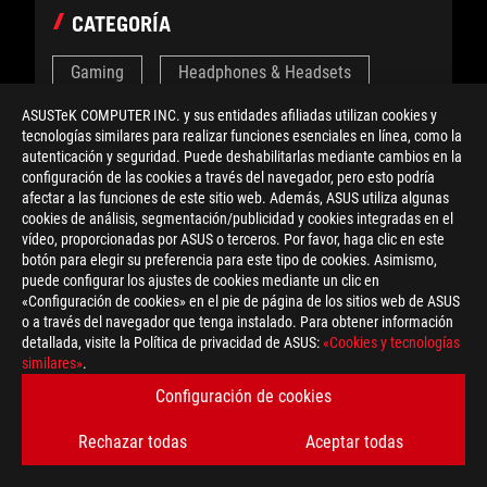
CATEGORÍA
Gaming
Headphones & Headsets
ASUSTeK COMPUTER INC. y sus entidades afiliadas utilizan cookies y
News
ROG Gaming Laptops
tecnologías similares para realizar funciones esenciales en línea, como la
autenticación y seguridad. Puede deshabilitarlas mediante cambios en la
Coming soon
G Series Gaming Laptops
configuración de las cookies a través del navegador, pero esto podría
afectar a las funciones de este sitio web. Además, ASUS utiliza algunas
cookies de análisis, segmentación/publicidad y cookies integradas en el
Product News
vídeo, proporcionadas por ASUS o terceros. Por favor, haga clic en este
botón para elegir su preferencia para este tipo de cookies. Asimismo,
puede configurar los ajustes de cookies mediante un clic en
«Configuración de cookies» en el pie de página de los sitios web de ASUS
o a través del navegador que tenga instalado. Para obtener información
detallada, visite la Política de privacidad de ASUS:
«Cookies y tecnologías
TEMAS
similares»
.
Configuración de cookies
#COMPUTEX
#PRODUCTO
Rechazar todas
Aceptar todas
#ROG ALLY X
#COMPUTEX 2024