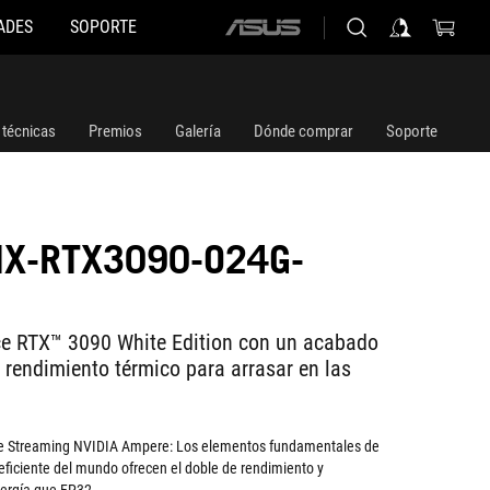
ADES
SOPORTE
ASUS
home
logo
 técnicas
Premios
Galería
Dónde comprar
Soporte
IX-RTX3090-O24G-
ce RTX™ 3090 White Edition con un acabado
y rendimiento térmico para arrasar en las
e Streaming NVIDIA Ampere: Los elementos fundamentales de
eficiente del mundo ofrecen el doble de rendimiento y