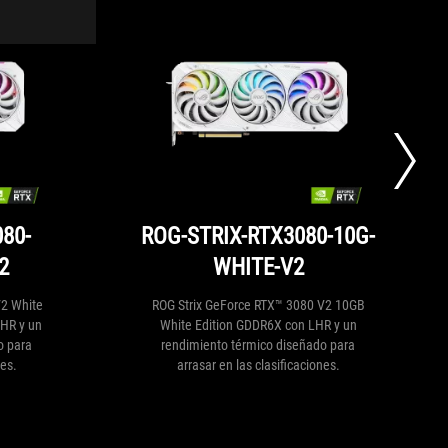
80-
ROG-STRIX-RTX3080-10G-
2
WHITE-V2
V2 White
ROG Strix GeForce RTX™ 3080 V2 10GB
HR y un
White Edition GDDR6X con LHR y un
o para
rendimiento térmico diseñado para
nes.
arrasar en las clasificaciones.