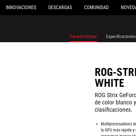
INNOVACIONES
DESCARGAS
COMUNIDAD
NOVED
Características
Especificaciones
ROG-STR
WHITE
ROG Strix GeFor
de color blanco 
clasificaciones.
Multiprocesadores d
la GPU más rápida y 