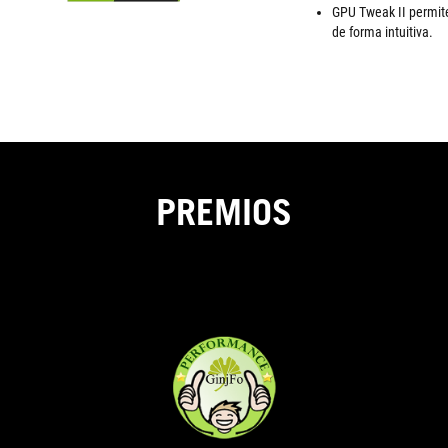
GPU Tweak II permite
de forma intuitiva.
PREMIOS
PERFORMANC
We
AWARD
recommend
this