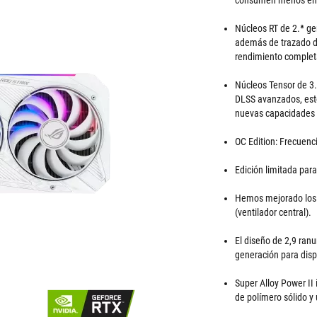
consumen menos ene
Núcleos RT de 2.ª ge
además de trazado d
rendimiento comple
Núcleos Tensor de 3.
DLSS avanzados, esto
nuevas capacidades 
OC Edition: Frecuen
Edición limitada par
Hemos mejorado los v
(ventilador central).
El diseño de 2,9 ranu
generación para disp
Super Alloy Power II
de polímero sólido y 