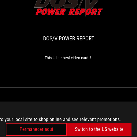
DOS/V
This
POWER
is
REPORT
the
best
DOS/V POWER REPORT
video
card！
This is the best video card！
PRODUCTOS RECOMENDADOS
to your local site to shop online and see relevant promotions.
Permanecer aquí
Switch to the US website