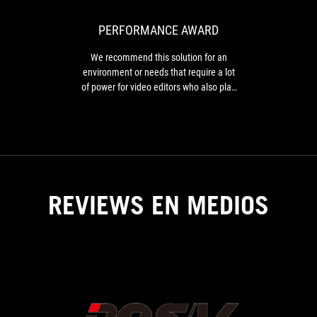
solution
for
PERFORMANCE AWARD
an
environment
We recommend this solution for an
or
environment or needs that require a lot
needs
of power for video editors who also play
that
video games.
require
a
lot
of
power
for
REVIEWS EN MEDIOS
video
editors
who
also
play
video
games.