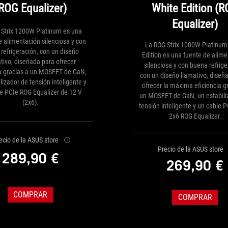
ROG Equalizer)
White Edition (
Equalizer)
 Strix 1200W Platinum es una
e alimentación silenciosa y con
La ROG Strix 1000W Platinum
refrigeración, con un diseño
Edition es una fuente de alim
tivo, diseñada para ofrecer
silenciosa y con buena refrige
ia gracias a un MOSFET de GaN,
con un diseño llamativo, diseñ
lizador de tensión inteligente y
ofrecer la máxima eficiencia g
e PCIe ROG Equalizer de 12 V
un MOSFET de GaN, un estabili
(2x6).
tensión inteligente y un cable 
2x6 ROG Equalizer.
ecio de la ASUS store
Precio de la ASUS store
289,90 €
269,90 €
COMPRAR
COMPRAR