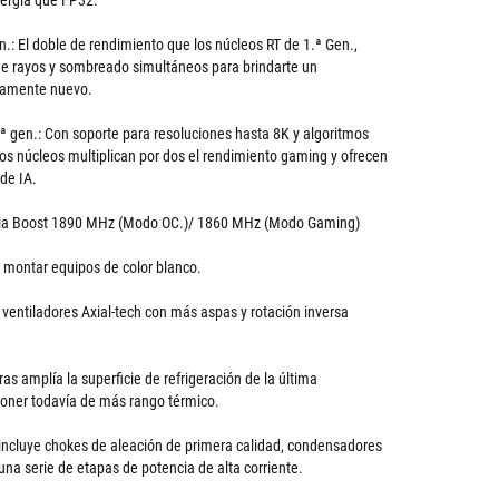
rgía que FP32.
n.: El doble de rendimiento que los núcleos RT de 1.ª Gen.,
e rayos y sombreado simultáneos para brindarte un
tamente nuevo.
ª gen.: Con soporte para resoluciones hasta 8K y algoritmos
s núcleos multiplican por dos el rendimiento gaming y ofrecen
de IA.
cia Boost 1890 MHz (Modo OC.)/ 1860 MHz (Modo Gaming)
a montar equipos de color blanco.
entiladores Axial-tech con más aspas y rotación inversa
ras amplía la superficie de refrigeración de la última
oner todavía de más rango térmico.
 incluye chokes de aleación de primera calidad, condensadores
una serie de etapas de potencia de alta corriente.