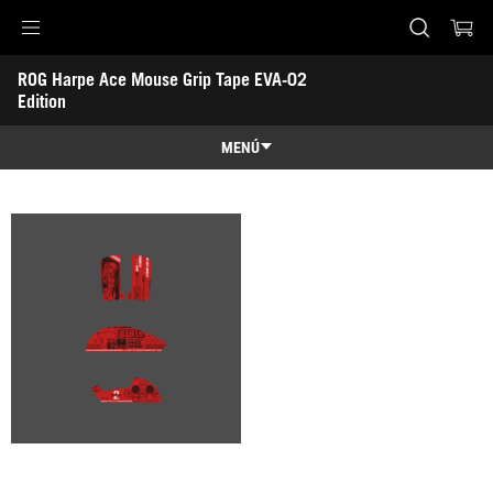
Accessibility links
ROG Harpe Ace Mouse Grip Tape EVA-02 
Saltar al contenido
Ayuda de accesibilidad
Saltar al menú
ASUS Footer
Edition
-
Galería
MENÚ
Características
Características
Especificaciones técnicas
Premios
Galería
Dónde comprar