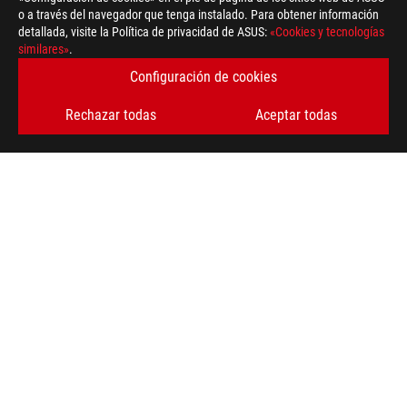
o a través del navegador que tenga instalado. Para obtener información
detallada, visite la Política de privacidad de ASUS:
«Cookies y tecnologías
similares»
.
ASUS
Footer
>
GAMING ALFOMBRILLAS PARA RATONES Y RATONES
Configuración de cookies
>
AMBIDEXTROUS
Rechazar todas
Aceptar todas
>
ROG HARPE ACE MOUSE GRIP TAPE EVA-02 EDITION
GALLERY
OBTÉN LAS ÚLTIMAS OFERTAS Y MÁS
REGÍSTRATE
ACERCA DE ROG
INICIO