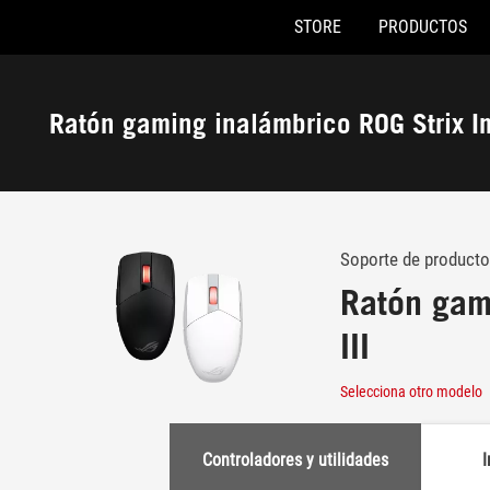
STORE
PRODUCTOS
Accessibility links
Saltar al contenido
Ayuda de accesibilidad
Saltar al menú
ASUS Footer
Ratón gaming inalámbrico ROG Strix Im
-
Soporte
Soporte de producto
Ratón gam
III
Selecciona otro modelo
Controladores y utilidades
I