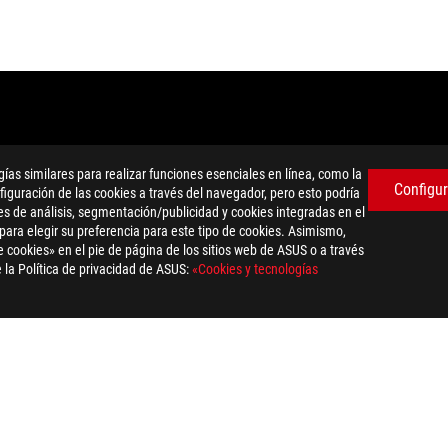
previo aviso. Consulta las ofertas exactas en tu tienda habitual. Lo
as similares para realizar funciones esenciales en línea, como la
delo y las imágenes solo tienen caracter ilustrativo. Usa las páginas
Configur
iguración de las cookies a través del navegador, pero esto podría
erse sujetas a cambios sin previo aviso.
es de análisis, segmentación/publicidad y cookies integradas en el
cas registradas de sus respectivas compañías.
 para elegir su preferencia para este tipo de cookies. Asimismo,
án basadas en rendimiento teórico. El rendimiento final puede variar 
 cookies» en el pie de página de los sitios web de ASUS o a través
variará dependiendo de factores como la velocidad de procesamiento de
 la Política de privacidad de ASUS:
«Cookies y tecnologías
dation resale price. All resellers are free to set their own price as th
dling、recycling fee.
WIRELESS
>
RATÓN GAMING INALÁMBRICO ROG STRIX IMPACT III
SUPP