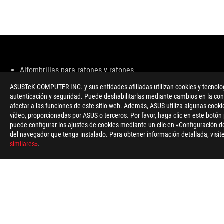
Disclaimer
Alfombrillas para ratones y ratones
Todas las especificaciones pueden verse sujetas a cambios sin 
ASUSTeK COMPUTER INC. y sus entidades afiliadas utilizan cookies y tecnologí
Las especificaciones y características varían en función del mo
autenticación y seguridad. Puede deshabilitarlas mediante cambios en la conf
El color del PCB y las versiones del software incluido pueden v
afectar a las funciones de este sitio web. Además, ASUS utiliza algunas cooki
La marca y los nombres de los productos mencionados son mar
vídeo, proporcionadas por ASUS o terceros. Por favor, haga clic en este botón
A menos que se indique lo contrario, todas las afirmaciones est
puede configurar los ajustes de cookies mediante un clic en «Configuración de
La velocidad de transferencia de USB 3.0, 3.1, 3.2, y/o Tipo-C 
del navegador que tenga instalado. Para obtener información detallada, visite
relacionados con la configuración del sistema y tu entorno.
similares»
.
For pricing information, ASUS is only entitled to set a recommen
Price may not include extra fee, including tax、shipping、han
ASUS
Footer
>
GAMING ALFOMBRILLAS PARA RATONES Y RATONES
>