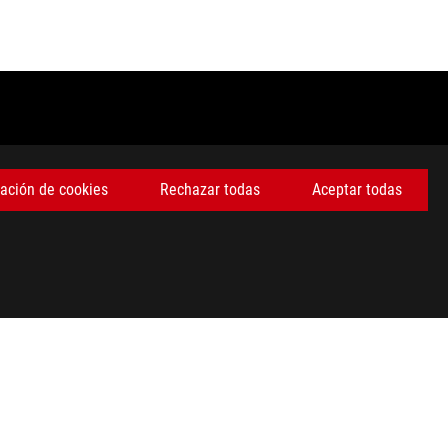
s productos pueden no estar disponibles en todos los mercados.
 de especificaciones para conocer todos los detalles.
ación de cookies
Rechazar todas
Aceptar todas
en aplicaciones del día a día.
l dispositivo huésped, los atributos del archivo y otros factores
ey wish.
ORT