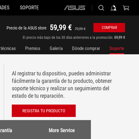
ADES
SOPORTE
ASUS
home
logo
59,99 €
Precio de la ASUS store
COMPRAR
79,99 €
El precio más bajo de los 30 días anteriores a la promoción:
69,99 €
 técnicas
Premios
Galería
Dónde comprar
Soporte
Al registrar tu dispositivo, puedes administrar
fácilmente la garantía de tu producto, obtener
soporte técnico y realizar un seguimiento del
estado de tu reparación.
REGISTRA TU PRODUCTO
rantía
More Service