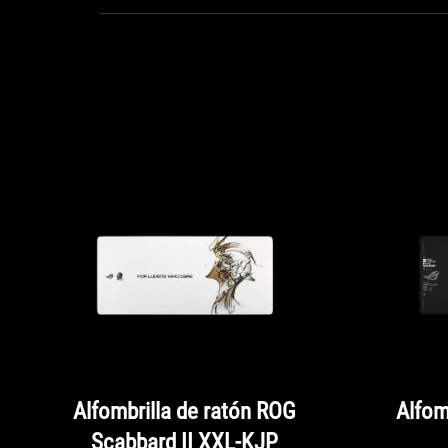
Alfombrilla de ratón ROG
Alfom
Scabbard II XXL-KJP