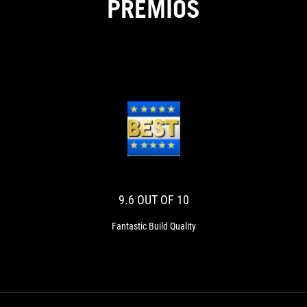
PREMIOS
9.6
Fantastic
OUT
Build
Quality
OF
10
9.6 OUT OF 10
Fantastic Build Quality