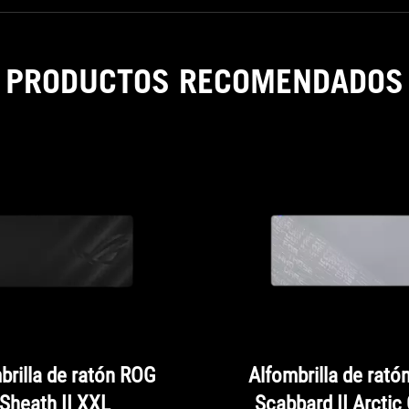
Strix Go 2.4 Electro Punk 電競耳麥 - 5,490 台
幣 ROG STRIX SCOPE TKL Electro Punk 電競鍵
盤 - 3,190 台幣 ROG STRIX IMPACT II Electro
Punk 電競滑鼠 - 990 台幣 ROG SHEATH Electro
PRODUCTOS RECOMENDADOS
Punk 電競鼠墊 - 1,290 台幣 ROG Electro Punk
電馭粉組合包(鍵盤/滑鼠/耳機) - 9,670 台幣
→再送 ROG SHEATH Electro Punk 電競鼠墊
及 ROG RANGER 電競背包
brilla de ratón ROG
Alfombrilla de rat
Sheath II XXL
Scabbard II Arctic