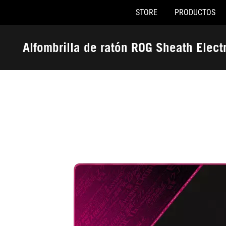
STORE
PRODUCTOS
Accessibility links
Saltar al contenido
Ayuda de accesibilidad
Saltar al menú
ASUS Footer
Alfombrilla de ratón ROG Sheath Elect