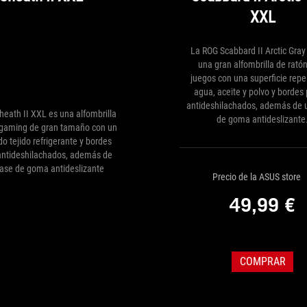
XXL
La ROG Scabbard II Arctic Gra
una gran alfombrilla de rató
juegos con una superficie repe
agua, aceite y polvo y bordes
antideshilachados, además de 
heath II XXL es una alfombrilla
de goma antideslizante
 gaming de gran tamaño con un
o tejido refrigerante y bordes
antideshilachados, además de
ase de goma antideslizante
Precio de la ASUS store
49,99 €
COMPRAR