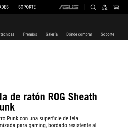
ADES
SOPORTE
ASUS
home
logo
 técnicas
Premios
Galería
Dónde comprar
Soporte
lla de ratón ROG Sheath
Punk
ro Punk con una superficie de tela
mizada para gaming, bordado resistente al