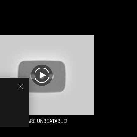
play
 this kit YOU ARE UNBEATABLE!