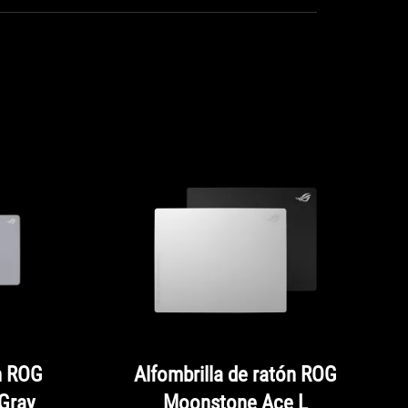
ón ROG
Alfombrilla de ratón ROG
 Gray
Moonstone Ace L