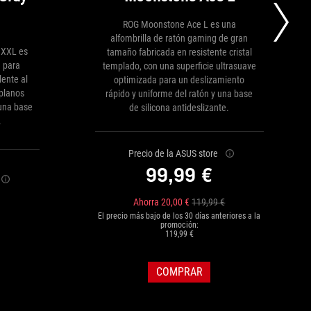
ROG Moonstone Ace L es una
alfombrilla de ratón gaming de gran
y XXL es
tamaño fabricada en resistente cristal
n para
templado, con una superficie ultrasuave
lente al
optimizada para un deslizamiento
 planos
rápido y uniforme del ratón y una base
una base
de silicona antideslizante.
.
Precio de la ASUS store
99,99 €
Ahorra 20,00 €
119,99 €
El precio más bajo de los 30 días anteriores a la
promoción:
119,99 €
COMPRAR