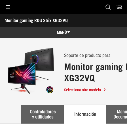
Accessibility links
Monitor gaming ROG Strix XG32VQ
Saltar al contenido
Ayuda de accesibilidad
Saltar al menú
ASUS Footer
-
Soporte
MENÚ
Características
Características
Especificaciones técnicas
Soporte de producto para
Monitor gaming 
Premios
XG32VQ
Galería
Dónde comprar
Selecciona otro modelo
Soporte
Controladores
Manu
Información
y utilidades
Docume