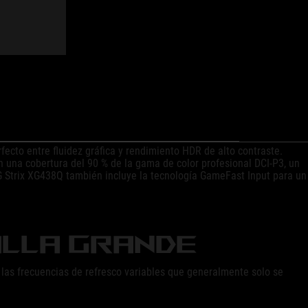
2 HDR MÁS GRANDE
ecto entre fluidez gráfica y rendimiento HDR de alto contraste.
 una cobertura del 90 % de la gama de color profesional DCI-P3, un
G Strix XG438Q también incluye la tecnología GameFast Input para un
ALLA GRANDE
 las frecuencias de refresco variables que generalmente solo se