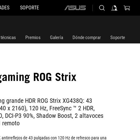
ADES
SOPORTE
ASUS
home
logo
 técnicas
Premios
Galería
Dónde comprar
Soporte
gaming ROG Strix
ng grande HDR ROG Strix XG438Q: 43
40 x 2160), 120 Hz, FreeSync ™ 2 HDR,
, DCI-P3 90%, Shadow Boost, 2 altavoces
l remoto
 antirreflejos de 43 pulgadas con 120 Hz de refresco para una