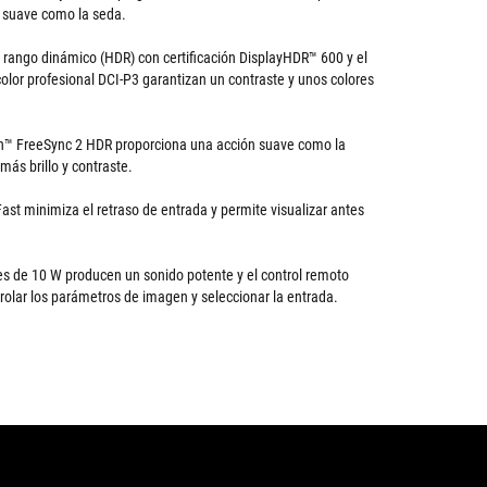
 suave como la seda.
o rango dinámico (HDR) con certificación DisplayHDR™ 600 y el
olor profesional DCI-P3 garantizan un contraste y unos colores
n™ FreeSync 2 HDR proporciona una acción suave como la
 más brillo y contraste.
st minimiza el retraso de entrada y permite visualizar antes
es de 10 W producen un sonido potente y el control remoto
trolar los parámetros de imagen y seleccionar la entrada.