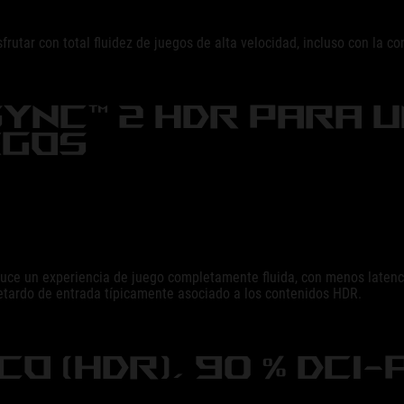
utar con total fluidez de juegos de alta velocidad, incluso con la con
YNC™ 2 HDR PARA 
EGOS
e un experiencia de juego completamente fluida, con menos latencia 
etardo de entrada típicamente asociado a los contenidos HDR.
CO (HDR), 90 % DCI