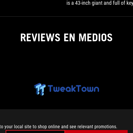
is a 43-inch giant and full of ke
gamers.
REVIEWS EN MEDIOS
TWEAKTOWN
The
new
custom
ASUS
TWEAKTOWN
TUF
to your local site to shop online and see relevant promotions.
Gaming