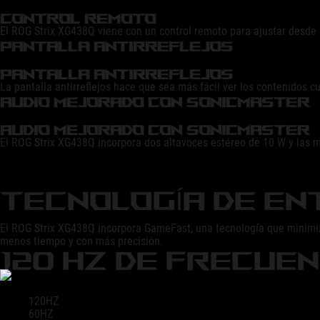
CONTROL REMOTO
El ROG Strix XG438Q viene con un control remoto para ajustar desde le
PANTALLA ANTIRREFLEJOS
PANTALLA ANTIRREFLEJOS
La pantalla antirreflejos hace que sea más fácil ver los contenidos c
AUDIO MEJORADO CON SONICMASTER
AUDIO MEJORADO CON SONICMASTER
El ROG Strix XG438Q incorpora dos altavoces estéreo de 10 W y las m
TECNOLOGÍA DE E
El ROG Strix XG438Q incorpora GameFast, una tecnología que minimi
menos tiempo y con más precisión.
120 HZ DE FRECUE
120HZ
60HZ