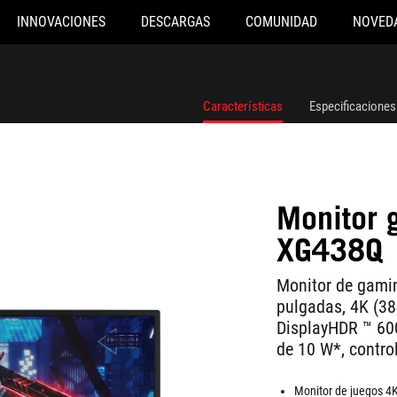
INNOVACIONES
DESCARGAS
COMUNIDAD
NOVED
Características
Especificaciones
Monitor 
XG438Q
Monitor de gami
pulgadas, 4K (38
DisplayHDR ™ 600
de 10 W*, contro
Monitor de juegos 4K