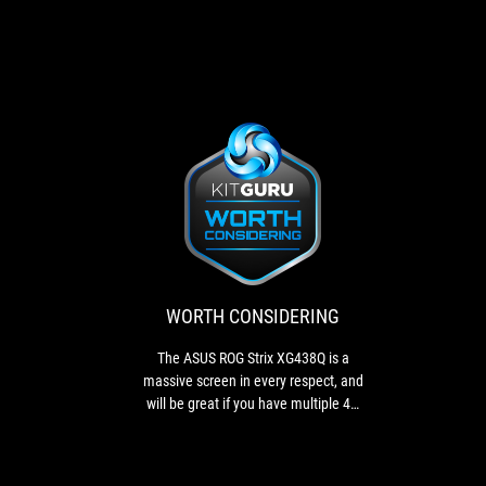
WORTH
The
CONSIDERING
ASUS
ROG
Strix
XG438Q
WORTH CONSIDERING
is
a
The ASUS ROG Strix XG438Q is a
massive
massive screen in every respect, and
screen
will be great if you have multiple 4K
in
gaming and media devices to attach,
every
although good colour accuracy
respect,
requires careful adjustment.