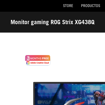
STORE
PRODUCTOS
Accessibility links
Saltar al contenido
Ayuda de accesibilidad
Saltar al menú
ASUS Footer
Monitor gaming ROG Strix XG438Q