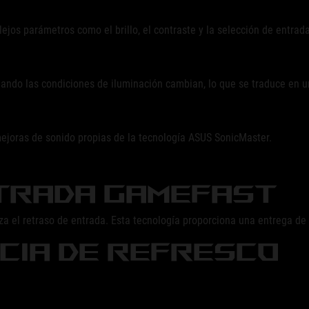
gen
GeForce
jos parámetros como el brillo, el contraste y la selección de entrada
RTX
3090
and
uando las condiciones de iluminación cambian, lo que se traduce en un
GeForce
RTX
3090
Ti
ejoras de sonido propias de la tecnología ASUS SonicMaster.
graphics
cards.
Kudos,
NTRADA GAMEFAST
NVIDIA!
za el retraso de entrada. Esta tecnología proporciona una entrega 
NCIA DE REFRESCO