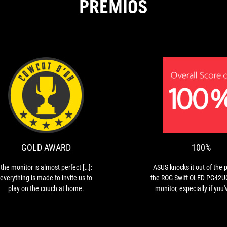
PREMIOS
GOLD
the
AWARD
monitor
is
almost
perfect
GOLD AWARD
100%
[…]:
everything
the monitor is almost perfect […]:
ASUS knocks it out of the 
is
everything is made to invite us to
the ROG Swift OLED PG42U
made
play on the couch at home.
monitor, especially if you'
to
powerhouse GeForce RTX 
invite
Radeon RX 7900 XTX graphi
us
You'll want to have as m