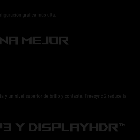
figuración gráfica más alta.
UNA MEJOR
y un nivel superior de brillo y contaste. Freesync 2 reduce la
-P3 Y DISPLAYHDR™