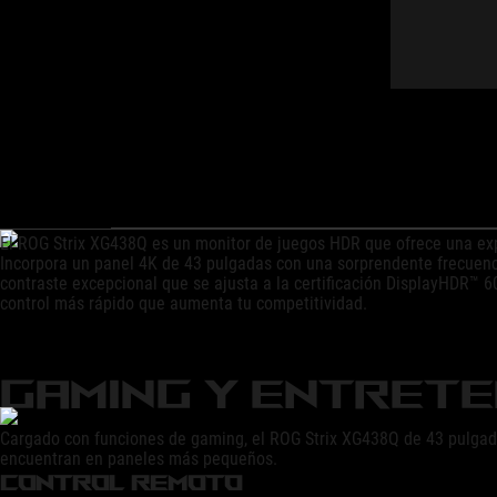
EL MONITOR DE GA
Y RÁPIDO DEL MUND
El ROG Strix XG438Q es un monitor de juegos HDR que ofrece una expe
Incorpora un panel 4K de 43 pulgadas con una sorprendente frecuenci
contraste excepcional que se ajusta a la certificación DisplayHDR™
control más rápido que aumenta tu competitividad.
GAMING Y ENTRETE
Cargado con funciones de gaming, el ROG Strix XG438Q de 43 pulgadas
encuentran en paneles más pequeños.
CONTROL REMOTO