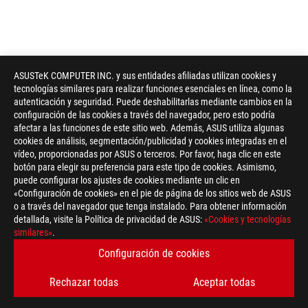
ASUSTeK COMPUTER INC. y sus entidades afiliadas utilizan cookies y
tecnologías similares para realizar funciones esenciales en línea, como la
autenticación y seguridad. Puede deshabilitarlas mediante cambios en la
configuración de las cookies a través del navegador, pero esto podría
afectar a las funciones de este sitio web. Además, ASUS utiliza algunas
cookies de análisis, segmentación/publicidad y cookies integradas en el
vídeo, proporcionadas por ASUS o terceros. Por favor, haga clic en este
botón para elegir su preferencia para este tipo de cookies. Asimismo,
puede configurar los ajustes de cookies mediante un clic en
«Configuración de cookies» en el pie de página de los sitios web de ASUS
o a través del navegador que tenga instalado. Para obtener información
detallada, visite la Política de privacidad de ASUS:
«Cookies y tecnologías
ASUS
similares»
.
Footer
>
GAMING PLACAS BASE
>
PLACAS BASE FILTER
Configuración de cookies
>
ROG CROSSHAIR VI EXTREME
GALLERY
Rechazar todas
Aceptar todas