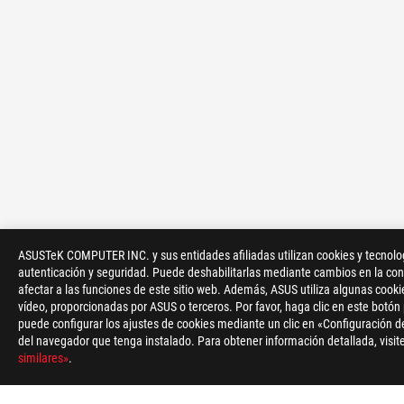
ASUSTeK COMPUTER INC. y sus entidades afiliadas utilizan cookies y tecnologí
autenticación y seguridad. Puede deshabilitarlas mediante cambios en la conf
>
GAMING PLACAS BASE
>
ROG STRIX
afectar a las funciones de este sitio web. Además, ASUS utiliza algunas cooki
vídeo, proporcionadas por ASUS o terceros. Por favor, haga clic en este botón
puede configurar los ajustes de cookies mediante un clic en «Configuración de
del navegador que tenga instalado. Para obtener información detallada, visite
similares»
.
ACERCA DE ROG
INICIO
NEWSROOM
NOTICIAS