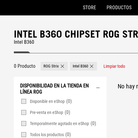
STORE
PRODUCTOS
Accessibility links
Saltar al contenido
Ayuda de accesibilidad
Saltar al menú
ASUS Footer
INTEL B360 CHIPSET ROG ST
Intel B360
0 Producto
ROG Strix
Intel B360
Limpiar todo
Remove ROG Strix
Remove Intel B360
No hay r
DISPONIBILIDAD EN LA TIENDA EN
LÍNEA ROG
(0)
Disponible en eShop
(0)
Pre-venta en eShop
(0)
Temporalmente agotado en eShop
(0)
Todos los productos