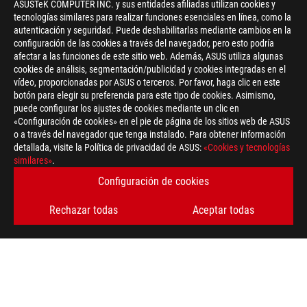
ASUSTeK COMPUTER INC. y sus entidades afiliadas utilizan cookies y
tecnologías similares para realizar funciones esenciales en línea, como la
autenticación y seguridad. Puede deshabilitarlas mediante cambios en la
configuración de las cookies a través del navegador, pero esto podría
afectar a las funciones de este sitio web. Además, ASUS utiliza algunas
cookies de análisis, segmentación/publicidad y cookies integradas en el
vídeo, proporcionadas por ASUS o terceros. Por favor, haga clic en este
botón para elegir su preferencia para este tipo de cookies. Asimismo,
Disclaimer
Power Supply units
puede configurar los ajustes de cookies mediante un clic en
Todas las especificaciones pueden verse sujetas a cambios sin 
«Configuración de cookies» en el pie de página de los sitios web de ASUS
Los productos pueden no estar disponibles en todos los merca
o a través del navegador que tenga instalado. Para obtener información
Las especificaciones y características varían en función del mo
detallada, visite la Política de privacidad de ASUS:
«Cookies y tecnologías
páginas de especificaciones para conocer todos los detalles.
similares»
.
El color del PCB y las versiones del software incluido pueden v
Configuración de cookies
La marca y los nombres de los productos mencionados son mar
A menos que se indique lo contrario, todas las afirmaciones es
Rechazar todas
Aceptar todas
variar en aplicaciones del día a día.
La velocidad de transferencia de USB 3.0, 3.1, 3.2, y/o Tipo-C
procesamiento del dispositivo huésped, los atributos del archiv
tu entorno.
For pricing information, ASUS is only entitled to set a recommen
they wish.
Price may not include extra fee, including tax、shipping、han