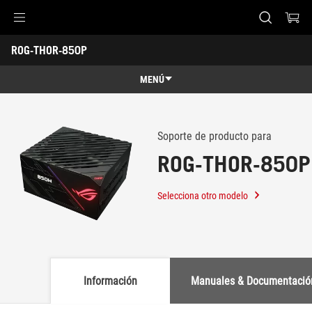
Accessibility links
ROG-THOR-850P
Saltar al contenido
Ayuda de accesibilidad
Saltar al menú
ASUS Footer
-
Soporte
MENÚ
Características
Características
Especificaciones técnicas
Soporte de producto para
ROG-THOR-850P
Premios
Galería
Selecciona otro modelo
Dónde comprar
Soporte
Información
Manuales & Documentació