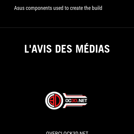
Asus components used to create the build
L'AVIS DES MÉDIAS
OVERCLOCK3D
ASUS
today
announced
four
OVERCLOCK3D.NET
new