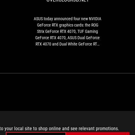
NVIDIA
GeForce
RTX
ASUS today announced four new NVIDIA
graphics
GeForce RTX graphics cards: the ROG
cards:
Strix GeForce RTX 4070, TUF Gaming
the
GeForce RTX 4070, ASUS Dual GeForce
ROG
RTX 4070 and Dual White GeForce RTX
Strix
4070.
GeForce
RTX
4070,
TUF
Gaming
GeForce
RTX
4070,
ASUS
VENT DE LA VICTOIR
Dual
GeForce
RTX
to your local site to shop online and see relevant promotions.
4070