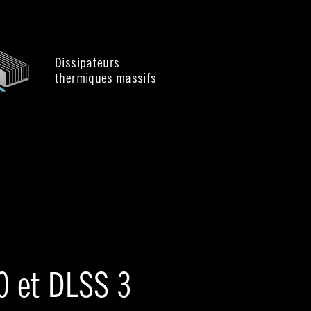
Dissipateurs
thermiques massifs
0 et DLSS 3