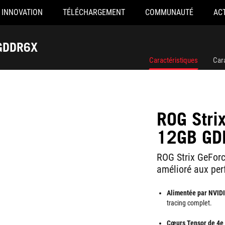
INNOVATION
TÉLÉCHARGEMENT
COMMUNAUTÉ
AC
 GDDR6X
Caractéristiques
Car
ROG Str
12GB GD
ROG Strix GeFor
amélioré aux per
Alimentée par NVID
tracing complet.
Cœurs Tensor de 4e 