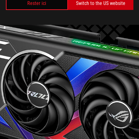
Rester ici
Switch to the US website
and
Dual
White
GeForce
RTX
4070.