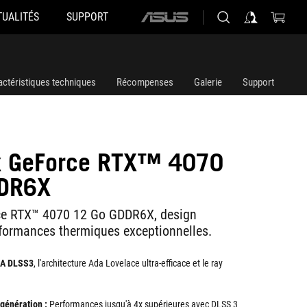
TUALITÉS
SUPPORT
ASUS
home
logo
actéristiques techniques
Récompenses
Galerie
Support
ix GeForce RTX™ 4070
DR6X
ce RTX™ 4070 12 Go GDDR6X, design
formances thermiques exceptionnelles.
IA DLSS3
, l'architecture Ada Lovelace ultra-efficace et le ray
génération :
Performances jusqu'à 4x supérieures avec DLSS 3