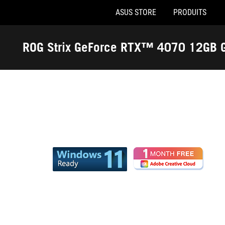
ASUS STORE
PRODUITS
Accessibility links
Aller au contenu
Accessibilité
Aller au Menu
Footer ASUS
ROG Strix GeForce RTX™ 4070 12GB