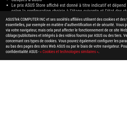
Le prix ASUS Store affiché est donné à titre indicatif et dépen
selon la configuration choisie à l’étape suivante et l’état des s
Site ROG
ASUSTek COMPUTER INC et ses sociétés affiliées utilisent des cookies et des 
En ce qui concerne les informations sur les prix, ASUS est uniq
essentielles, par exemple en matière d’authentification et de sécurité. Vous
Le prix peut ne pas inclure les frais supplémentaires, y compris
via votre navigateur, mais cela peut affecter le fonctionnement de ce site Web
ciblage/publicitaires et intégrés à des vidéos fournis par ASUS ou des tiers. V
concernant ces types de cookies. Vous pouvez également configurer les para
au bas des pages des sites Web ASUS ou par le biais de votre navigateur. Pour 
Footer
confidentialité ASUS -
« Cookies et technologies similaires »
.
ASUS
>
GAMING CASQUES & AUDIO
>
3.5MM HEADSETS
>
TYPE DE PAIEMENT ACCEPTÉ
À PROPOS DE ROG
ACCUEIL
NEWSROOM