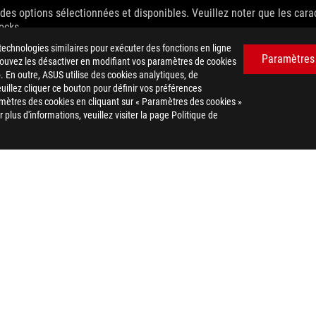
d des options sélectionnées et disponibles. Veuillez noter que les cara
tocks.
technologies similaires pour exécuter des fonctions en ligne
uement autorisé à fixer un prix de revente recommandé. Tous les reven
Paramètres
 pouvez les désactiver en modifiant vos paramètres de cookies
 les taxes, les frais d'expédition, de manutention et de recyclage.
. En outre, ASUS utilise des cookies analytiques, de
euillez cliquer ce bouton pour définir vos préférences
mètres des cookies en cliquant sur « Paramètres des cookies »
plus d'informations, veuillez visiter la page Politique de
ROG DELTA CORE
SUPPORT