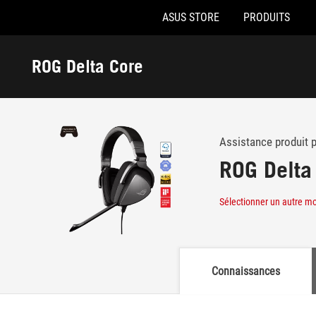
ASUS STORE
PRODUITS
Accessibility links
Aller au contenu
Accessibilité
Aller au Menu
Footer ASUS
ROG Delta Core
-
Support
Assistance produit 
ROG Delta
Sélectionner un autre m
Connaissances