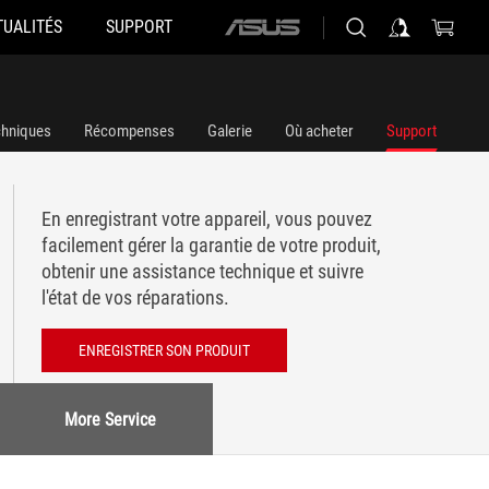
TUALITÉS
SUPPORT
ASUS
home
logo
chniques
Récompenses
Galerie
Où acheter
Support
En enregistrant votre appareil, vous pouvez
facilement gérer la garantie de votre produit,
obtenir une assistance technique et suivre
l'état de vos réparations.
ENREGISTRER SON PRODUIT
More Service