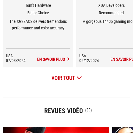
Tom's Hardware
XDA Developers
Editor Choice
Recommended
The XG27ACS delivers tremendous
A gorgeous 1440p gaming mon
performance and color accuracy
USA
USA
EN SAVOIR PLUS
EN SAVOIR P
07/03/2024
05/12/2024
VOIR TOUT
REVUES VIDÉO
(33)