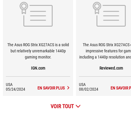
The Asus ROG Strix XG27ACS is a solid
The Asus ROG Strix XG27ACS o
but relatively unremarkable 1440p
impressive features for gam
gaming monitor.
including a 1440p resolution a
refresh rate. It has created a strong
IGN.com
Reviewed.com
contender for the best monitor 
class.
USA
USA
EN SAVOIR PLUS
EN SAVOIR 
05/24/2024
08/02/2024
VOIR TOUT