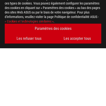
ces types de cookies. Vous pouvez également configurer les paramètres
des cookies en cliquant sur « Paramètres des cookies » au bas des pages
des sites Web ASUS ou par le biais de votre navigateur. Pour plus
d'informations, veuillez visiter la page Politique de confidentialité ASUS -
« Cookies et technologies similaires »
.
Paramètres des cookies
Les refuser tous
Les accepter tous
Footer
ASUS
>
GAMING MONITEURS
>
MONITEURS FILTER
>
ROG STRIX XG27ACS
AWARD
TYPE DE PAIEMENT ACCEPTÉ
OBTENEZ LES DERNIÈRES OFFRES ET PLUS ENCORE