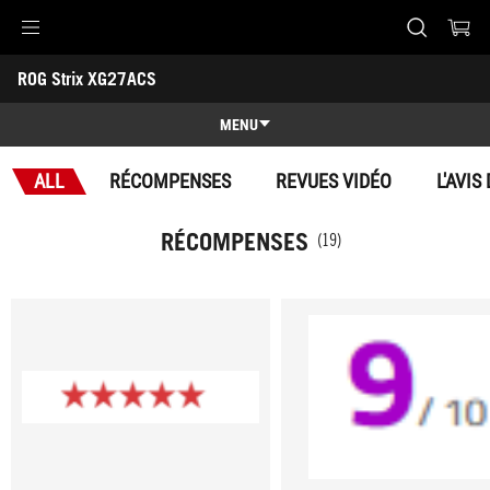
Accessibility links
ROG Strix XG27ACS
Aller au contenu
Accessibilité
Aller au Menu
Footer ASUS
-
Récompenses
MENU
Caractéristiques
ALL
RÉCOMPENSES
REVUES VIDÉO
L'AVIS
Caractéristiques
Caractéristiques techniques
RÉCOMPENSES
(19)
Récompenses
Galerie
Support