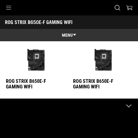
ROG STRIX B650E-F GAMING WIFI
ROG STRIX B650E-F GAMING WIFI
Accessibility links
ROG STRIX B650E-F GAMING WIFI
Aller au contenu
Accessibilité
Aller au Menu
Footer ASUS
MENU
Caractéristiques
Caractéristiques
Caractéristiques techniques
Récompenses
ROG STRIX B650E-F
ROG STRIX B650E-F
Galerie
GAMING WIFI
GAMING WIFI
Où acheter
Support
REVENDEURS EN LIGNE