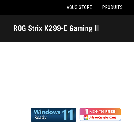
ASUS STORE
PRODUITS
Accessibility links
Aller au contenu
Accessibilité
Aller au Menu
Footer ASUS
ROG Strix X299-E Gaming II