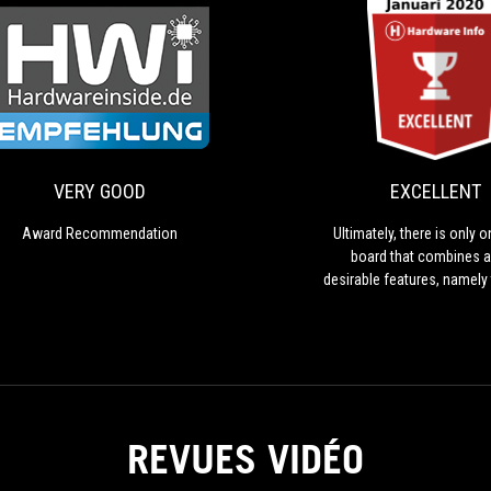
ION
VERY
Award
GOOD
Recommendation
VERY GOOD
EXCELLENT
Award Recommendation
Ultimately, there is only 
board that combines al
desirable features, namely
RoG Rampage VI Extreme 
REVUES VIDÉO