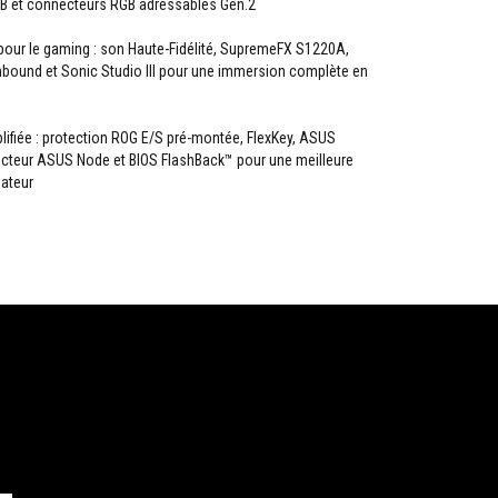
B et connecteurs RGB adressables Gén.2
our le gaming : son Haute-Fidélité, SupremeFX S1220A,
ound et Sonic Studio III pour une immersion complète en
plifiée : protection ROG E/S pré-montée, FlexKey, ASUS
cteur ASUS Node et BIOS FlashBack™ pour une meilleure
sateur