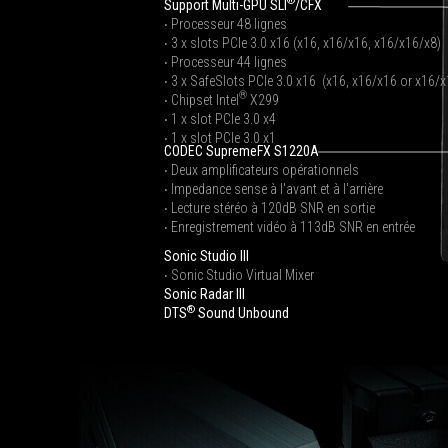
®
Support Multi-GPU SLI
/CFX
‧ Processeur 48 lignes
‧ 3 x slots PCIe 3.0 x16 (x16, x16/x16, x16/x16/x8)
‧ Processeur 44 lignes
‧ 3 x SafeSlots PCIe 3.0 x16 (x16, x16/x16 or x16/
®
‧ Chipset Intel
X299
‧ 1 x slot PCIe 3.0 x4
‧ 1 x slot PCIe 3.0 x1
CODEC SupremeFX S1220A
‧ Deux amplificateurs opérationnels
‧ Impedance sense à l'avant et à l'arrière
‧ Lecture stéréo à 120dB SNR en sortie
‧ Enregistrement vidéo à 113dB SNR en entrée
Sonic Studio III
‧ Sonic Studio Virtual Mixer
Sonic Radar III
®
DTS
Sound Unbound