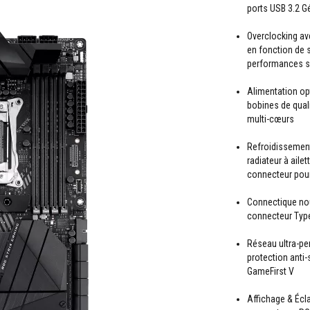
ports USB 3.2 G
Overclocking av
en fonction de 
performances si
Alimentation op
bobines de qual
multi-cœurs
Refroidissement
radiateur à aile
connecteur pou
Connectique nou
connecteur Type
Réseau ultra-per
protection anti
GameFirst V
Affichage & Écl