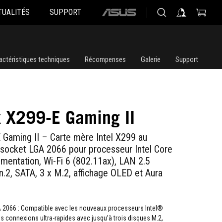
TUALITÉS
SUPPORT
ASUS
home
logo
actéristiques techniques
Récompenses
Galerie
Support
x X299-E Gaming II
 Gaming II – Carte mère Intel X299 au
socket LGA 2066 pour processeur Intel Core
imentation, Wi-Fi 6 (802.11ax), LAN 2.5
.2, SATA, 3 x M.2, affichage OLED et Aura
A 2066 : Compatible avec les nouveaux processeurs Intel®
s connexions ultra-rapides avec jusqu’à trois disques M.2,