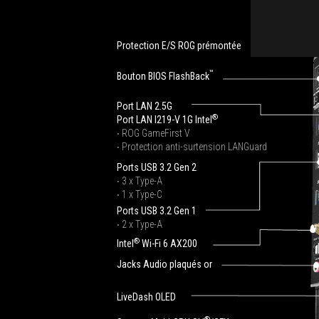
+
Two
network
Protection E/S ROG prémontée
connections
+
™
Bouton BIOS FlashBack
Internal
WiFi
Port LAN 2.5G
module
®
Port LAN I219-V 1G Intel
+
‧ ROG GameFirst V
Four
‧ Protection anti-surtension LANGuard
USB
3.2
Ports USB 3.2 Gen 2
‧ 3 x Type-A
Gen2
‧ 1 x Type-C
Ports USB 3.2 Gen 1
‧ 2 x Type-A
®
Intel
Wi-Fi 6 AX200
Jacks Audio plaqués or
LiveDash OLED