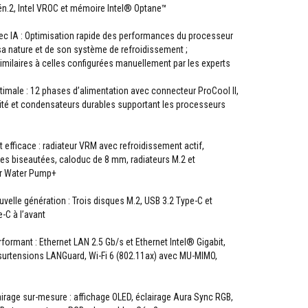
én.2, Intel VROC et mémoire Intel® Optane™
ec IA : Optimisation rapide des performances du processeur
sa nature et de son système de refroidissement ;
milaires à celles configurées manuellement par les experts
timale : 12 phases d’alimentation avec connecteur ProCool II,
ité et condensateurs durables supportant les processeurs
 efficace : radiateur VRM avec refroidissement actif,
ttes biseautées, caloduc de 8 mm, radiateurs M.2 et
r Water Pump+
velle génération : Trois disques M.2, USB 3.2 Type-C et
-C à l’avant
formant : Ethernet LAN 2.5 Gb/s et Ethernet Intel® Gigabit,
-surtensions LANGuard, Wi-Fi 6 (802.11ax) avec MU-MIMO,
airage sur-mesure : affichage OLED, éclairage Aura Sync RGB,