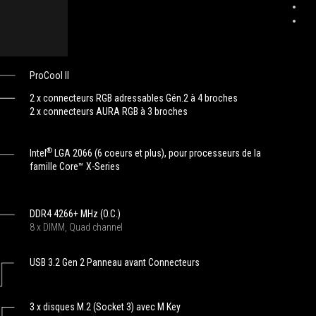
had
no
trouble
setting
up
ProCool II
and
using
2 x connecteurs RGB adressables Gén.2 à 4 broches
this
2 x connecteurs AURA RGB à 3 broches
motherboard.
You'll
notice
®
Intel
LGA 2066 (6 coeurs et plus), pour processeurs de la
a
famille Core™ X-Series
tiny
fan
within
DDR4 4266+ MHz (O.C.)
an
8 x DIMM, Quad channel
enclosure
covering
USB 3.2 Gen 2 Panneau avant Connecteurs
the
VRMs.
The
3 x disques M.2 (Socket 3) avec M Key
Asus