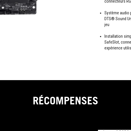
connecteurs RG
Système audio p
DTS® Sound Unb
jeu
Installation sim
SafeSlot, conne
expérience utili
RÉCOMPENSES