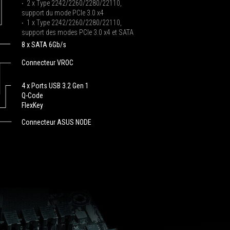
‧ 2 x Type 2242/2260/2280/22110,
ROG
support du mode PCIe 3.0 x4
Strix
‧ 1 x Type 2242/2260/2280/22110,
X299-
support des modes PCIe 3.0 x4 et SATA
E
8 x SATA 6Gb/s
Gaming
Connecteur VROC
II
sells
for
4 x Ports USB 3.2 Gen 1
Q-Code
roughly
FlexKey
Rs.
42,000
Connecteur ASUS NODE
which
makes
it
pretty
good
value
for
a
HEDT
motherboard.