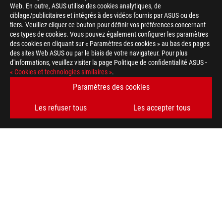
Web. En outre, ASUS utilise des cookies analytiques, de
ciblage/publicitaires et intégrés à des vidéos fournis par ASUS ou des
tiers. Veuillez cliquer ce bouton pour définir vos préférences concernant
ces types de cookies. Vous pouvez également configurer les paramètres
des cookies en cliquant sur « Paramètres des cookies » au bas des pages
des sites Web ASUS ou par le biais de votre navigateur. Pour plus
d'informations, veuillez visiter la page Politique de confidentialité ASUS -
Footer
« Cookies et technologies similaires »
.
ASUS
>
GAMING CARTES MÈRES
>
CARTES MÈRES FILTER
Paramètres des cookies
>
ROG STRIX X470-F GAMING
GALLERY
Les refuser tous
Les accepter tous
TYPE DE PAIEMENT ACCEPTÉ
OBTENEZ LES DERNIÈRES OFFRES ET PLUS ENCORE
INSCRIPTION
À PROPOS DE ROG