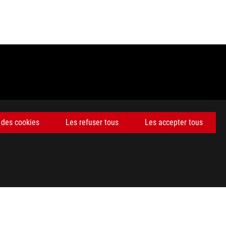
 des cookies
Les refuser tous
Les accepter tous
 commerciales et des marques déposées de HDMI Licensing
ctéristiques du produit et les accessoires présentés peuvent varier
deurs sont libres de fixer leur propre prix comme ils l'entendent.