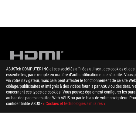
ASUSTek COMPUTER INC et ses sociétés affiliées utilisent des cookies et des 
essentielles, par exemple en matière d’authentification et de sécurité. Vous
via votre navigateur, mais cela peut affecter le fonctionnement de ce site Web
Disclaimer
Cartes mères
ciblage/publicitaires et intégrés à des vidéos fournis par ASUS ou des tiers. V
Les termes HDMI, interface multimédia haute définition HDMI
concernant ces types de cookies. Vous pouvez également configurer les para
Administrator, Inc.
au bas des pages des sites Web ASUS ou par le biais de votre navigateur. Pour 
Le prix ASUS Store affiché est donné à titre indicatif et dépen
confidentialité ASUS -
« Cookies et technologies similaires »
.
selon la configuration choisie à l’étape suivante et l’état des s
Site ROG
En ce qui concerne les informations sur les prix, ASUS est uniq
Le prix peut ne pas inclure les frais supplémentaires, y compris