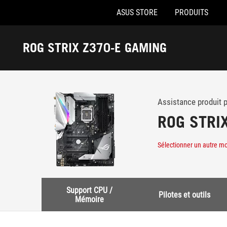
ASUS STORE
PRODUITS
Accessibility links
Aller au contenu
Accessibilité
Aller au Menu
Footer ASUS
ROG STRIX Z370-E GAMING
-
Support
Assistance produit 
ROG STRI
Sélectionner un autre m
Support CPU /
Pilotes et outils
Mémoire