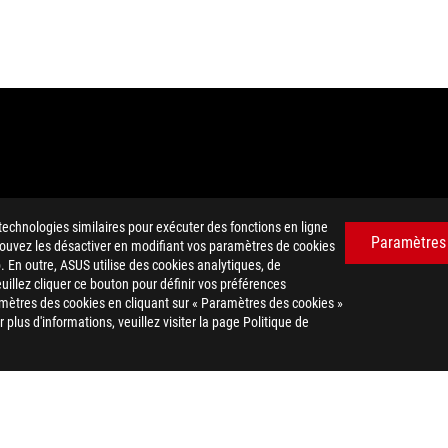
technologies similaires pour exécuter des fonctions en ligne
Paramètres
 pouvez les désactiver en modifiant vos paramètres de cookies
. En outre, ASUS utilise des cookies analytiques, de
euillez cliquer ce bouton pour définir vos préférences
 et habillage commercial HDMI, et les logos HDMI sont des marques
mètres des cookies en cliquant sur « Paramètres des cookies »
plus d'informations, veuillez visiter la page Politique de
d des options sélectionnées et disponibles. Veuillez noter que les cara
tocks.
uement autorisé à fixer un prix de revente recommandé. Tous les reven
 les taxes, les frais d'expédition, de manutention et de recyclage.