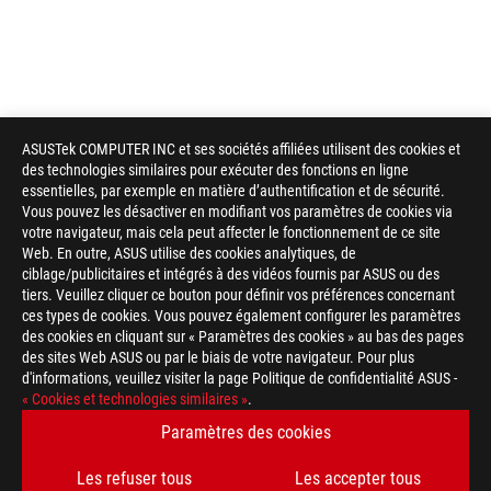
ASUSTek COMPUTER INC et ses sociétés affiliées utilisent des cookies et
des technologies similaires pour exécuter des fonctions en ligne
essentielles, par exemple en matière d’authentification et de sécurité.
Vous pouvez les désactiver en modifiant vos paramètres de cookies via
votre navigateur, mais cela peut affecter le fonctionnement de ce site
Web. En outre, ASUS utilise des cookies analytiques, de
ciblage/publicitaires et intégrés à des vidéos fournis par ASUS ou des
tiers. Veuillez cliquer ce bouton pour définir vos préférences concernant
ces types de cookies. Vous pouvez également configurer les paramètres
des cookies en cliquant sur « Paramètres des cookies » au bas des pages
des sites Web ASUS ou par le biais de votre navigateur. Pour plus
d'informations, veuillez visiter la page Politique de confidentialité ASUS -
Footer
« Cookies et technologies similaires »
.
ASUS
>
GAMING CARTES MÈRES
>
CARTES MÈRES FILTER
Paramètres des cookies
>
ROG STRIX Z370-F GAMING
GALLERY
Les refuser tous
Les accepter tous