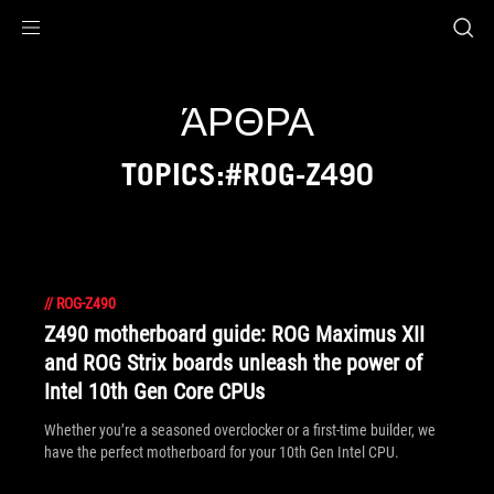
Accessibility links
Skip to content
Accessibility Help
Skip to Menu
ASUS Footer
ΆΡΘΡΑ
TOPICS:#ROG-Z490
//
ROG-Z490
Z490 motherboard guide: ROG Maximus XII
and ROG Strix boards unleash the power of
Intel 10th Gen Core CPUs
Whether you’re a seasoned overclocker or a first-time builder, we
have the perfect motherboard for your 10th Gen Intel CPU.