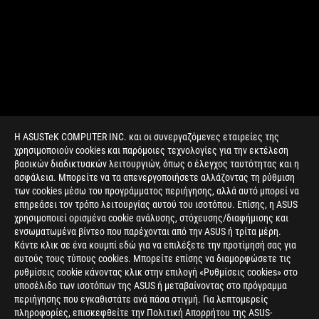
Η ASUSTeK COMPUTER INC. και οι συνεργαζόμενες εταιρείες της
χρησιμοποιούν cookies και παρόμοιες τεχνολογίες για την εκτέλεση
βασικών διαδικτυακών λειτουργιών, όπως ο έλεγχος ταυτότητας και η
ασφάλεια. Μπορείτε να τα απενεργοποιήσετε αλλάζοντας τη ρύθμιση
των cookies μέσω του προγράμματος περιήγησης, αλλά αυτό μπορεί να
επηρεάσει τον τρόπο λειτουργίας αυτού του ισοτόπου. Επίσης, η ASUS
χρησιμοποιεί ορισμένα cookie ανάλυσης, στόχευσης/διαφήμισης και
ενσωματωμένα βίντεο που παρέχονται από την ASUS ή τρίτα μέρη.
Κάντε κλικ σε ένα κουμπί εδώ για να επιλέξετε την προτίμησή σας για
αυτούς τους τύπους cookies. Μπορείτε επίσης να διαμορφώσετε τις
>
GAMING ROG ZEPHYRUS S GX701
ρυθμίσεις cookie κάνοντας κλικ στην επιλογή «Ρυθμίσεις cookies» στο
υποσέλιδο των ισοτόπων της ASUS ή μεταβαίνοντας στο πρόγραμμα
περιήγησης που εγκαθιστάτε ανά πάσα στιγμή. Για λεπτομερείς
πληροφορίες, επισκεφθείτε την Πολιτική Απορρήτου της ASUS-