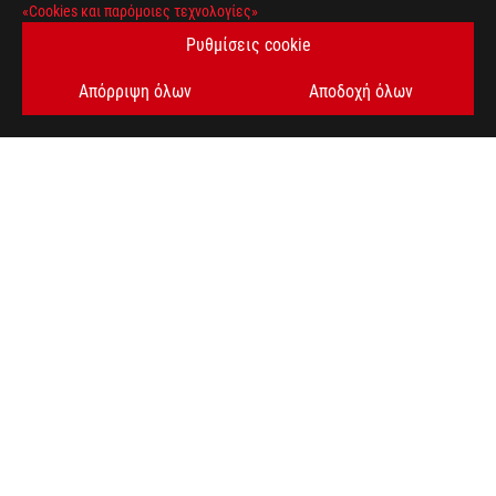
ΛΆΒΕΤΕ ΤΙΣ ΤΕΛΕΥΤΑΊΕΣ ΠΡΟΣΦΟΡΈΣ ΚΑΙ ΠΟΛΛΆ ΆΛΛΑ
«Cookies και παρόμοιες τεχνολογίες»
Ρυθμίσεις cookie
SIGN UP
Απόρριψη όλων
Αποδοχή όλων
ΣΧΕΤΙΚΆ ΜΕ ΤΗ ROG
ΑΡΧΙΚΉ
NEWSROOM
facebook
twitter
Greece/Greek
PRIVACY POLICY
TERMS OF USE NOTICE
COOKIE SETTINGS
©ASUSTEK COMPUTER INC. ALL RIGHTS RESERVED.