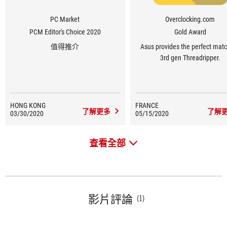
PC Market
Overclocking.com
PCM Editor's Choice 2020
Gold Award
值得推介
Asus provides the perfect matc
3rd gen Threadripper.
HONG KONG
FRANCE
了解更多
了解
03/30/2020
05/15/2020
查看全部
影片評論
(1)