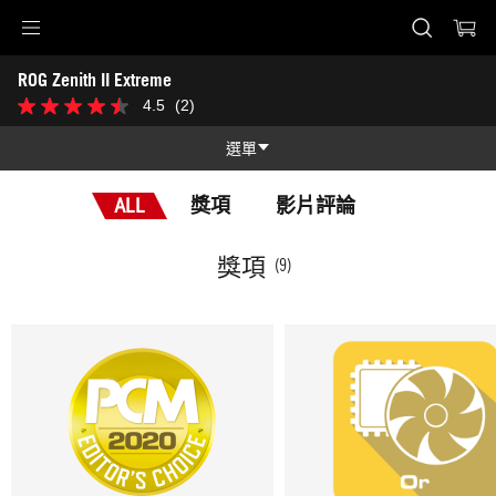
Accessibility links
ROG Zenith II Extreme
Skip to content
Accessibility Help
Skip to Menu
ASUS Footer
-
4.5
(2)
4.5
獎
星，
項
共
選單
5
星。
功能
2
ALL
獎項
影片評論
條
功能
技術規格
評
論
獎項
(9)
獎項
圖片集
支援