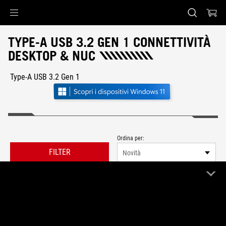
Accessibility links
Skip to content
Accessibility Help
Skip to Menu
Piè di pagina di ASUS
TYPE-A USB 3.2 GEN 1 CONNETTIVITÀ
DESKTOP & NUC
Type-A USB 3.2 Gen 1
Ordina per:
FILTER
Novità
0 Prodotto
Cancella tutto
Type-A USB 3.2 Gen 1