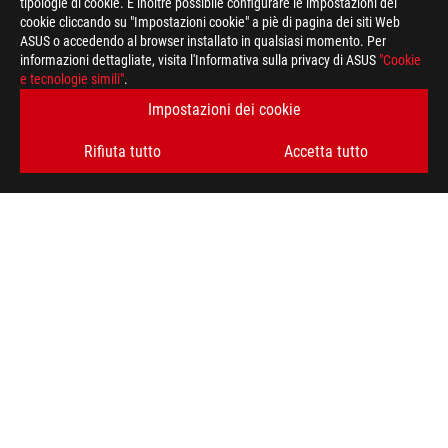
tipologie di cookie. È inoltre possibile configurare le impostazioni dei
cookie cliccando su "Impostazioni cookie" a piè di pagina dei siti Web
ASUS o accedendo al browser installato in qualsiasi momento. Per
informazioni dettagliate, visita l'Informativa sulla privacy di ASUS
"Cookie
Piè
e tecnologie simili"
.
di
>
GAMING NOTEBOOK
>
NOTEBOOK FILTER
pagina
Impostazioni dei cookie
di
>
ROG FLOW Z13
GALLERY
ASUS
Rifiuta tutto
Accetta tutto
RIMANI AGGIORNATO SUL MONDO ROG
ISCRIVITI
A PROPOSITO DI ROG
HOME
PRESSROOM
NEWS